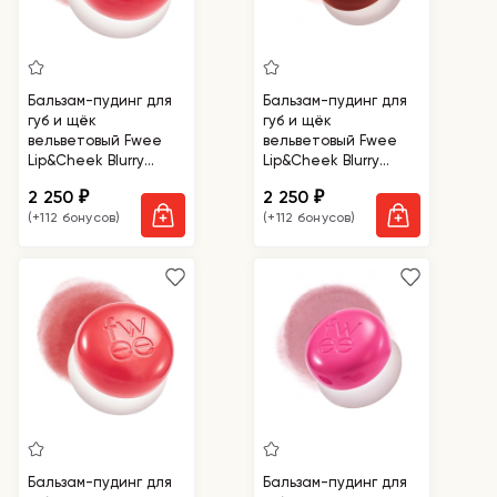
Бальзам-пудинг для
Бальзам-пудинг для
губ и щёк
губ и щёк
вельветовый Fwee
вельветовый Fwee
Lip&Cheek Blurry
Lip&Cheek Blurry
Pudding Pot
Pudding Pot Film
2 250
2 250
₽
₽
Seventeen
(+112 бонусов)
(+112 бонусов)
Бальзам-пудинг для
Бальзам-пудинг для