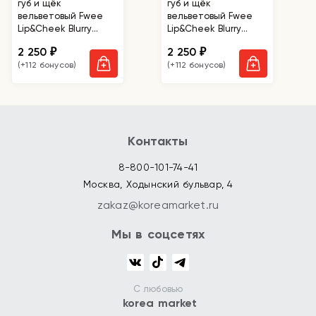
губ и щёк
губ и щёк
вельветовый Fwee
вельветовый Fwee
Lip&Cheek Blurry
Lip&Cheek Blurry
Pudding Pot Boy
Pudding Pot Baby
2 250
2 250
₽
₽
(+112 бонусов)
(+112 бонусов)
Контакты
8-800-101-74-41
Москва, Ходынский бульвар, 4
zakaz@koreamarket.ru
Мы в соцсетях
С любовью
korea market