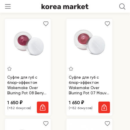
Умолчанию
Суфле для губ с
Суфле для губ с
блюр-эффектом
блюр-эффектом
Wakemake Over
Wakemake Over
Blurring Pot 08 Berry
Blurring Pot 07 Mauve
Plum
Pink
1 650
1 650
₽
₽
(+82 бонусов)
(+82 бонусов)