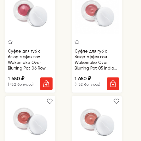
Суфле для губ с
Суфле для губ с
блюр-эффектом
блюр-эффектом
Wakemake Over
Wakemake Over
Blurring Pot 06 Row
Blurring Pot 05 India
Pink
Rose
1 650
1 650
₽
₽
(+82 бонусов)
(+82 бонусов)