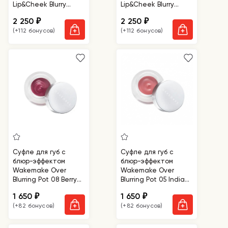
Lip&Cheek Blurry
Lip&Cheek Blurry
Pudding Pot
Pudding Pot Baby
2 250
2 250
₽
₽
Seventeen
(+112 бонусов)
(+112 бонусов)
Суфле для губ с
Суфле для губ с
блюр-эффектом
блюр-эффектом
Wakemake Over
Wakemake Over
Blurring Pot 08 Berry
Blurring Pot 05 India
Plum
Rose
1 650
1 650
₽
₽
(+82 бонусов)
(+82 бонусов)