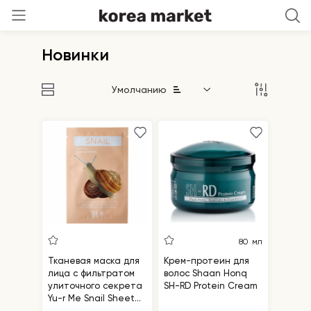
Новинки
Умолчанию
80 мл
Тканевая маска для
Крем-протеин для
лица с фильтратом
волос Shaan Honq
улиточного секрета
SH-RD Protein Cream
Yu-r Me Snail Sheet
Mask