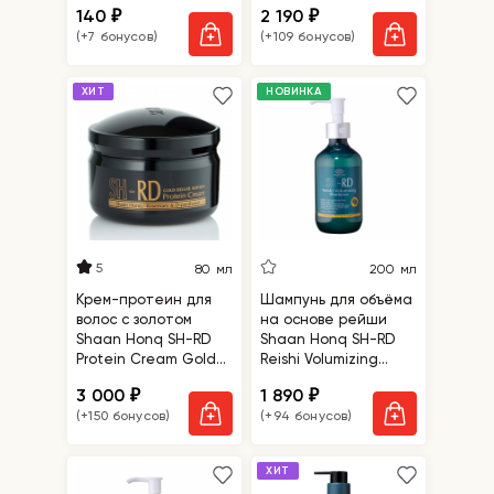
140
2 190
₽
₽
(+7 бонусов)
(+109 бонусов)
ХИТ
НОВИНКА
5
80 мл
200 мл
Крем-протеин для
Шампунь для объёма
волос с золотом
на основе рейши
Shaan Honq SH-RD
Shaan Honq SH-RD
Protein Cream Gold
Reishi Volumizing
Deluxe Edition
Shampoo
3 000
1 890
₽
₽
(+150 бонусов)
(+94 бонусов)
ХИТ