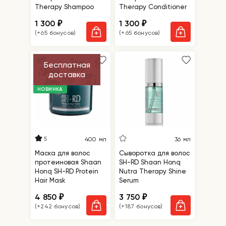
Therapy Shampoo
Therapy Conditioner
1 300
1 300
₽
₽
(+65 бонусов)
(+65 бонусов)
Бесплатная
доставка
НОВИНКА
5
400 мл
36 мл
Маска для волос
Сыворотка для волос
протеиновая Shaan
SH-RD Shaan Honq
Honq SH-RD Protein
Nutra Therapy Shine
Hair Mask
Serum
4 850
3 750
₽
₽
(+242 бонусов)
(+187 бонусов)