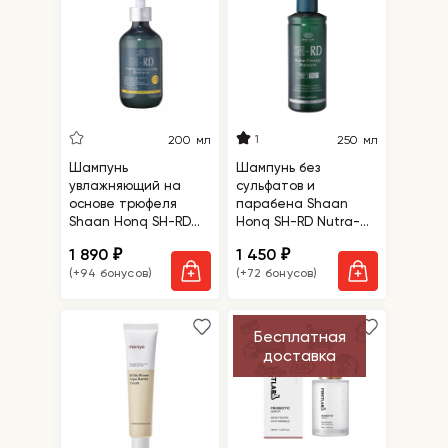
1
200 мл
250 мл
Шампунь
Шампунь без
увлажняющий на
сульфатов и
основе трюфеля
парабена Shaan
Shaan Honq SH-RD
Honq SH-RD Nutra-
Truffle Moisturizing
Therapy Shampoo
1 890
1 450
₽
₽
Shampoo
(+94 бонусов)
(+72 бонусов)
Бесплатная
доставка