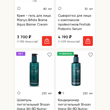
80 мл
30 мл
Крем - гель для лица
Сыворотка для лица
Manyo Bifida Biome
с комплексом
Aqua Barrier Cream
пробиотиков Firstlab
Probiotic Serum
3 700
4 190
₽
₽
(+185 бонусов)
(+209 бонусов)
ХИТ
НОВИНКА
5
250 мл
250 мл
Шампунь
Кондиционер
питательный Shaan
питательный Shaan
Honq SH-RD Nutra-
Honq SH-RD Nutra-