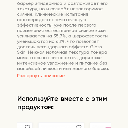
барьер эпидермиса и разглаживает его
текстуру, но и создаёт неповторимое
сияние. Клинические испытания
подтверждают впечатляющую
эффективность: уже после первого
применения естественное сияние кожи
усиливается на 35,7%, а шероховатости
уменьшаются на 6,1%, что позволяет
достичь легендарного эффекта Glass
Skin. Нежная молочная текстура тонера
моментально впитывается, даря коже
интенсивное увлажнение и питание без
малейшей липкости или жирного блеска.
Развернуть описание
В составе:
Транексамовая кислота
— работает
путем подавления активности
Используйте вместе с этим
тирозиназы – фермента, который играет
продуктом:
центральную роль в синтезе меланина.
Эффективно борется с существующей
пигментацией и предупреждает
появление новых пятен. Благодаря