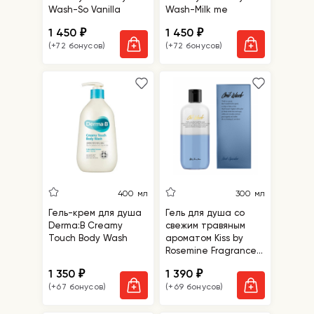
Wash-So Vanilla
Wash-Milk me
1 450
1 450
₽
₽
(+72 бонусов)
(+72 бонусов)
400 мл
300 мл
Гель-крем для душа
Гель для душа со
Derma:B Creamy
свежим травяным
Touch Body Wash
ароматом Kiss by
Rosemine Fragrance
Oil Wash Oh, Fresh
1 350
1 390
₽
₽
Herb Garden
(+67 бонусов)
(+69 бонусов)