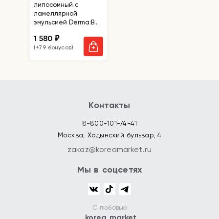
липосомный с
ламеллярной
эмульсией Derma:B
Cera MD Repair
1 580
₽
Cream Wash
(+79 бонусов)
Контакты
8-800-101-74-41
Москва, Ходынский бульвар, 4
zakaz@koreamarket.ru
Мы в соцсетях
С любовью
korea market