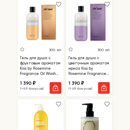
300 мл
300 мл
Гель для душа с
Гель для душа с
фруктовым ароматом
цветочным ароматом
Kiss by Rosemine
ириса Kiss by
Fragrance Oil Wash
Rosemine Fragrance
Glamour Fantasy
Oil Wash Oh, Fresh
1 390
1 390
₽
₽
Forever
(+69 бонусов)
(+69 бонусов)