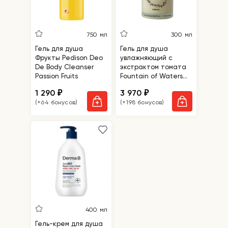
750 мл
300 мл
Гель для душа
Гель для душа
Фрукты Pedison Deo
увлажняющий с
De Body Cleanser
экстрактом томата
Passion Fruits
Fountain of Waters
Tomato Garden Body
1 290
3 970
₽
₽
Wash
(+64 бонусов)
(+198 бонусов)
400 мл
Гель-крем для душа