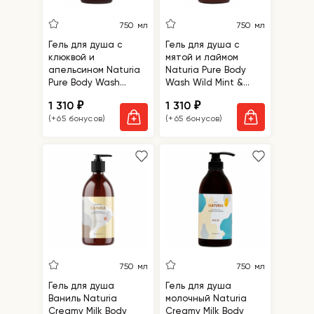
750 мл
750 мл
Гель для душа с
Гель для душа с
клюквой и
мятой и лаймом
апельсином Naturia
Naturia Pure Body
Pure Body Wash
Wash Wild Mint &
Cranberry & Orange
Lime
1 310
1 310
₽
₽
(+65 бонусов)
(+65 бонусов)
750 мл
750 мл
Гель для душа
Гель для душа
Ваниль Naturia
молочный Naturia
Creamy Milk Body
Creamy Milk Body