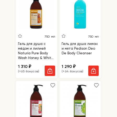
750 мл
750 мл
Гель для душа с
Гель для душа лимон
мёдом и лилией
и мята Pedison Deo
Naturia Pure Body
De Body Cleanser
Wash Honey & White
Lily
1 310
1 290
₽
₽
(+65 бонусов)
(+64 бонусов)