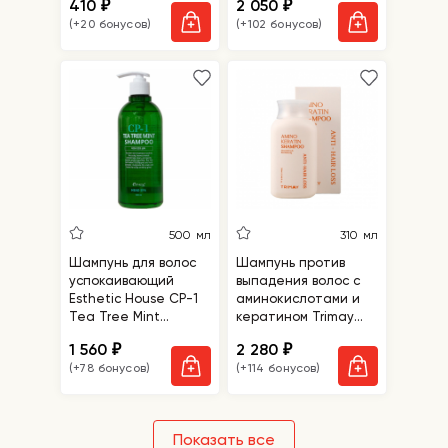
410
2 050
₽
₽
Control Shampoo
(+20 бонусов)
(+102 бонусов)
500 мл
310 мл
Шампунь для волос
Шампунь против
успокаивающий
выпадения волос с
Esthetic House CP-1
аминокислотами и
Tea Tree Mint
кератином Trimay
Shampoo
Amino Keratin Anti-
1 560
2 280
₽
₽
Hair Loss Shampoo
(+78 бонусов)
(+114 бонусов)
Показать все