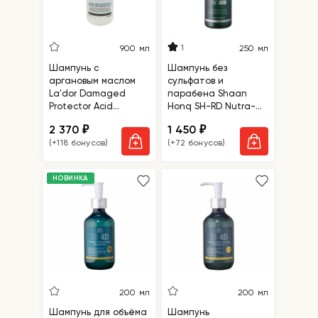
1
900 мл
250 мл
Шампунь с
Шампунь без
аргановым маслом
сульфатов и
La'dor Damaged
парабена Shaan
Protector Acid
Honq SH-RD Nutra-
Shampoo
Therapy Shampoo
2 370
1 450
₽
₽
(+118 бонусов)
(+72 бонусов)
НОВИНКА
200 мл
200 мл
Шампунь для объёма
Шампунь