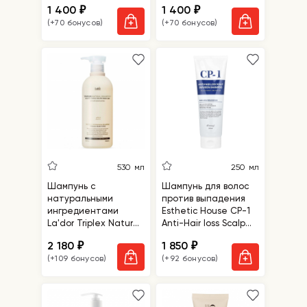
1 400
1 400
₽
₽
(+70 бонусов)
(+70 бонусов)
530 мл
250 мл
Шампунь с
Шампунь для волос
натуральными
против выпадения
ингредиентами
Esthetic House CP-1
La'dor Triplex Natural
Anti-Hair loss Scalp
Shampoo
Infusion Shampoo
2 180
1 850
₽
₽
(+109 бонусов)
(+92 бонусов)