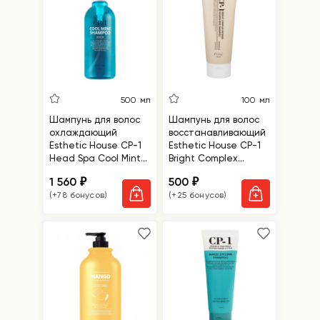
500 мл
100 мл
Шампунь для волос
Шампунь для волос
охлаждающий
восстанавливающий
Esthetic House CP-1
Esthetic House CP-1
Head Spa Cool Mint
Bright Complex
Shampoo
Intense Nourishing
1 560
500
₽
₽
Shampoo
(+78 бонусов)
(+25 бонусов)