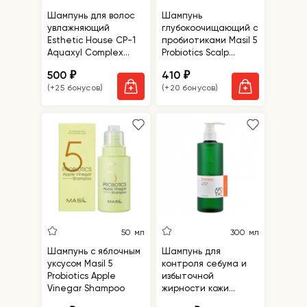
Шампунь для волос
Шампунь
увлажняющий
глубокоочищающий с
Esthetic House CP-1
пробиотиками Masil 5
Aquaxyl Complex
Probiotics Scalp
Intense Moisture
Scaling Shampoo
500
410
₽
₽
Shampoo
(+25 бонусов)
(+20 бонусов)
50 мл
300 мл
Шампунь с яблочным
Шампунь для
уксусом Masil 5
контроля себума и
Probiotics Apple
избыточной
Vinegar Shampoo
жирности кожи
Apothe Sebum