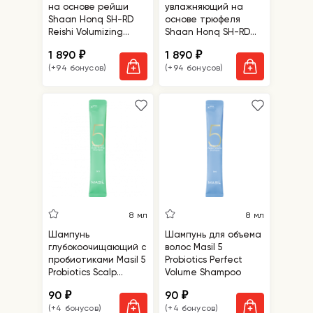
на основе рейши
увлажняющий на
Shaan Honq SH-RD
основе трюфеля
Reishi Volumizing
Shaan Honq SH-RD
Shampoo
Truffle Moisturizing
1 890
1 890
₽
₽
Shampoo
(+94 бонусов)
(+94 бонусов)
8 мл
8 мл
Шампунь
Шампунь для объема
глубокоочищающий с
волос Masil 5
пробиотиками Masil 5
Probiotics Perfect
Probiotics Scalp
Volume Shampoo
Scaling Shampoo
90
90
₽
₽
(+4 бонусов)
(+4 бонусов)