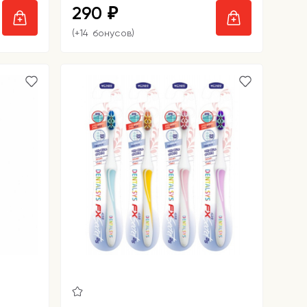
290
₽
(+14 бонусов)