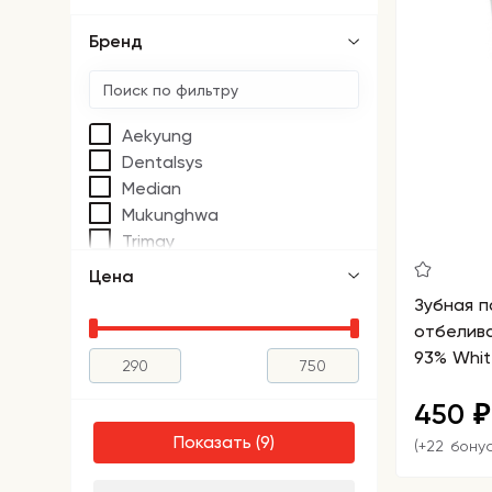
Бренд
Aekyung
Dentalsys
Median
Mukunghwa
Trimay
Цена
Зубная п
отбелива
93% Whi
450
₽
Показать
(+22 бону