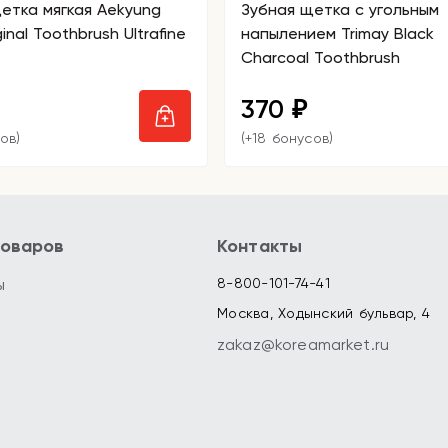
етка мягкая Aekyung
Зубная щетка с угольным
inal Toothbrush Ultrafine
напылением Trimay Black
Charcoal Toothbrush
370
₽
ов)
(+18 бонусов)
товаров
Контакты
ы
8-800-101-74-41
Москва, Ходынский бульвар, 4
zakaz@koreamarket.ru