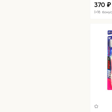
370
₽
(+18 бонус