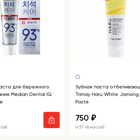
аста для бережного
Зубная паста отбеливаю
ния Median Dental IQ
Trimay Haru White Jamong
te
Paste
750
₽
сов)
(+37 бонусов)