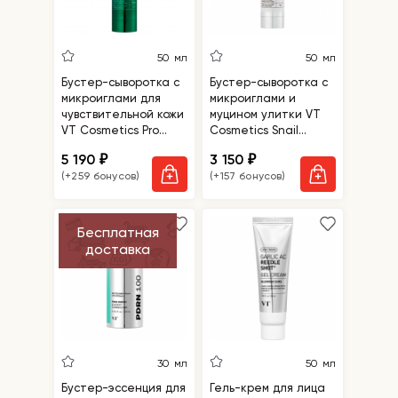
50 мл
50 мл
Бустер-сыворотка с
Бустер-сыворотка с
микроиглами для
микроиглами и
чувствительной кожи
муцином улитки VT
VT Cosmetics Pro
Cosmetics Snail
Cica Reedle Shot 100
Reedle Shot 100B
5 190
3 150
₽
₽
(+259 бонусов)
(+157 бонусов)
Бесплатная
доставка
30 мл
50 мл
Бустер-эссенция для
Гель-крем для лица