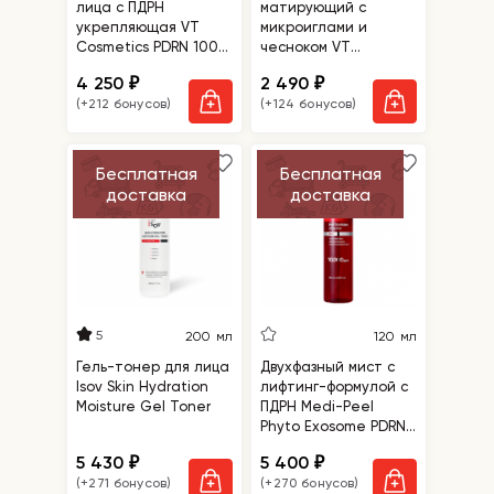
лица с ПДРН
матирующий с
укрепляющая VT
микроиглами и
Cosmetics PDRN 100
чесноком VT
Essence
Cosmetics Garlic Ac
4 250
2 490
₽
₽
Reddle Shot Gel
(+212 бонусов)
(+124 бонусов)
Cream
Бесплатная
Бесплатная
доставка
доставка
5
200 мл
120 мл
Гель-тонер для лица
Двухфазный мист с
Isov Skin Hydration
лифтинг-формулой с
Moisture Gel Toner
ПДРН Medi-Peel
Phyto Exosome PDRN
Shot Mist
5 430
5 400
₽
₽
(+271 бонусов)
(+270 бонусов)