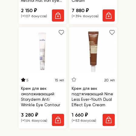
Retinol Flat Iron Eye
Cream
Roller
2 150
7 880
₽
₽
(+107 бонусов)
(+394 бонусов)
5
15 мл
20 мл
Крем для век
Крем для век
омолаживающий
подтягивающий Nine
Storyderm Anti
Less Ever-Youth Dual
Wrinkle Eye Contour
Effect Eye Cream
3 280
1 660
₽
₽
(+164 бонусов)
(+83 бонусов)