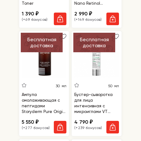
Toner
Nano Retinol
0,3%+Niacin
1 390
2 990
₽
₽
Renewing Serum
(+69 бонусов)
(+149 бонусов)
Бесплатная
Бесплатная
доставка
доставка
30 мл
50 мл
Ампула
Бустер-сыворотка
омолаживающая с
для лица
пептидами
интенсивная с
Storyderm Pure Origin
микроиглами VT
Cell Ampoule
Cosmetics Reedle
5 550
4 790
₽
₽
Shot 300
(+277 бонусов)
(+239 бонусов)