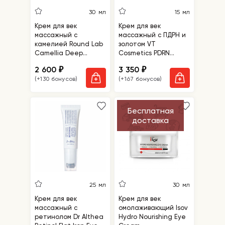
30 мл
15 мл
Крем для век
Крем для век
массажный с
массажный с ПДРН и
камелией Round Lab
золотом VT
Camellia Deep
Cosmetics PDRN
Collagen Firming
Reedle Shot Eye
2 600
3 350
₽
₽
Peptide Eye Cream
Lifter
(+130 бонусов)
(+167 бонусов)
Бесплатная
доставка
25 мл
30 мл
Крем для век
Крем для век
массажный с
омолаживающий Isov
ретинолом Dr Althea
Hydro Nourishing Eye