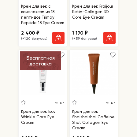
Крем для век c
Крем для век Fraijour
комплексом из 18
Retin-Collagen 3D
пептидов Trimay
Core Eye Cream
Peptide 18 Eye Cream
2 400
1 190
₽
₽
(+120 бонусов)
(+59 бонусов)
Бесплатная
доставка
30 мл
30 мл
Крем для век Isov
Крем для век
Wrinkle Care Eye
Shaishaishai Caffeine
Cream
Shot Collagen Eye
Cream