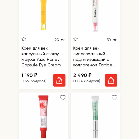
20 мл
30 мл
Крем для век
Крем для век
капсульный с юдзу
липосомальный
Fraijour Yuzu Honey
подтягивающий с
Capsule Eye Cream
коллагеном Torriden
Cellmazing Firming
1 190
2 490
₽
₽
Eye Cream
(+59 бонусов)
(+124 бонусов)