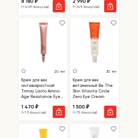
8 180
2 990
₽
₽
(+409 бонусов)
(+149 бонусов)
20 мл
30 мл
Крем для век
Крем для век
антивозрастной
витаминный Be The
Trimay Lacto Amino
Skin Vitavita Circle
Age Resistance Eye
Zero Eye Cream
Cream
1 470
1 500
₽
₽
(+73 бонусов)
(+75 бонусов)