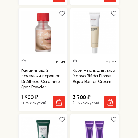
15 мл
80 мл
Каламиновый
Крем - гель для лица
точечный порошок
Manyo Bifida Biome
Dr Althea Calamine
Aqua Barrier Cream
Spot Powder
1 900
3 700
₽
₽
(+95 бонусов)
(+185 бонусов)