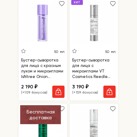
ХИТ
50 мл
50 мл
Бустер-сыворотка
Бустер-сыворотка
для лица с красным
для лица с
луком и микроиглами
микроиглами VT
IsNtree Onion
Cosmetics Reedle
Newpair Booster Shot
Shot 100
2 190
3 190
₽
₽
2000
(+109 бонусов)
(+159 бонусов)
Бесплатная
доставка