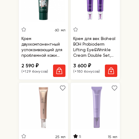
60 мл
Крем
Крем для век Bioheal
двухкомпонентный
BOH Probioderm
успокаивающий для
Lifting Eye&Wrinkle
проблемной кожи
Cream Double Set,
лица Round Lab Pine
набор
2 590
3 600
₽
₽
Calming Cica Cream
(+129 бонусов)
(+180 бонусов)
Plus
5
25 мл
15 мл