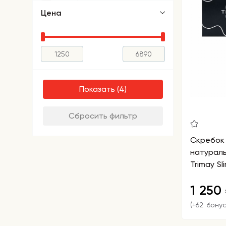
Цена
Показать
Сбросить фильтр
Скребок 
натурал
Trimay S
1 250
(+62 бону