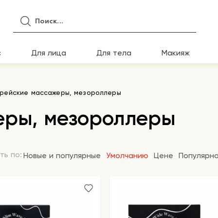
с
Для лица
Для тела
Макияж
рейские массажеры, мезороллеры
еры, мезороллеры
ть по:
Новые и популярные
Умолчанию
Цене
Популярн