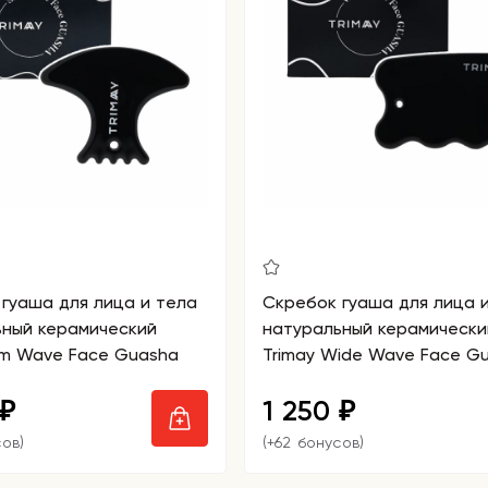
гуаша для лица и тела
Скребок гуаша для лица 
ьный керамический
натуральный керамически
lim Wave Face Guasha
Trimay Wide Wave Face G
1 250
₽
₽
сов)
(+62 бонусов)