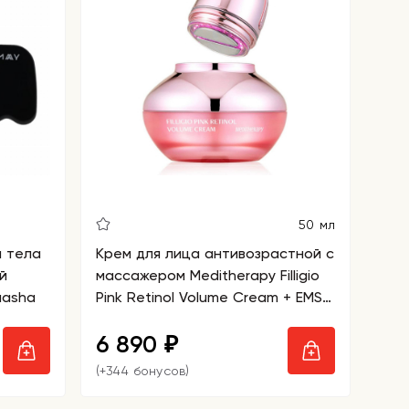
50 мл
и тела
Крем для лица антивозрастной с
й
массажером Meditherapy Filligio
uasha
Pink Retinol Volume Cream + EMS
Device
6 890
₽
(+344 бонусов)