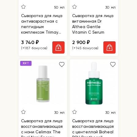
50 мл
30 мл
Сыворотка для лица
Сыворотка для лица
антивозрастная с
витаминная Dr
пептидным
Althea Gentle
комплексом Trimay
Vitamin C Serum
Peptide 28 Ampoule
3 740
2 900
₽
₽
(+187 бонусов)
(+145 бонусов)
ХИТ
30 мл
30 мл
Сыворотка для лица
Сыворотка для лица
восстанавливающая
восстанавливающая
с нони Celimax The
с центеллой Bioheal