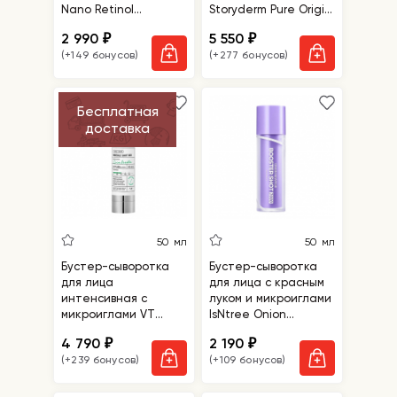
Nano Retinol
Storyderm Pure Origin
0,3%+Niacin
Cell Ampoule
2 990
5 550
₽
₽
Renewing Serum
(+149 бонусов)
(+277 бонусов)
Бесплатная
доставка
50 мл
50 мл
Бустер-сыворотка
Бустер-сыворотка
для лица
для лица с красным
интенсивная с
луком и микроиглами
микроиглами VT
IsNtree Onion
Cosmetics Reedle
Newpair Booster Shot
4 790
2 190
₽
₽
Shot 300
2000
(+239 бонусов)
(+109 бонусов)