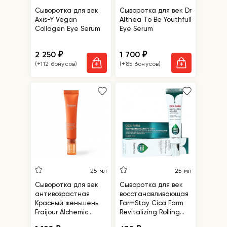
Сыворотка для век
Сыворотка для век Dr
Axis-Y Vegan
Althea To Be Youthfull
Collagen Eye Serum
Eye Serum
2 250
1 700
₽
₽
(+112 бонусов)
(+85 бонусов)
25 мл
25 мл
Сыворотка для век
Сыворотка для век
антивозрастная
восстанавливающая
Красный женьшень
FarmStay Cica Farm
Fraijour Alchemic
Revitalizing Rolling
Ginsenoside Contour
Eye Serum