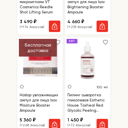
микроиглами VT
ампул для лица Isov
Cosmetics Reedle
Brightening Booster
Shot Lifting Serum
Ampoule
3 490
4 660
₽
₽
(+174 бонусов)
(+233 бонусов)
ХИТ
Бесплатная
доставка
100 мл
Набор увлажняющих
Пилинг сыворотка
ампул для лица Isov
гликолевая Esthetic
Moisture Booster
House Toxheal Red
Ampoule
Glycolic Peeling
Serum
5 360
1 450
₽
₽
(+268 бонусов)
(+72 бонусов)