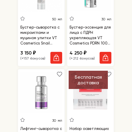
50 мл
30 мл
Бустер-сыворотка с
Бустер-эссенция для
микроиглами и
лица с ПДРН
муцином улитки VT
укрепляющая VT
Cosmetics Snail
Cosmetics PDRN 100
Reedle Shot 100B
Essence
3 150
4 250
₽
₽
(+157 бонусов)
(+212 бонусов)
Бесплатная
доставка
30 мл
Лифтинг-сыворотка с
Набор осветляющих