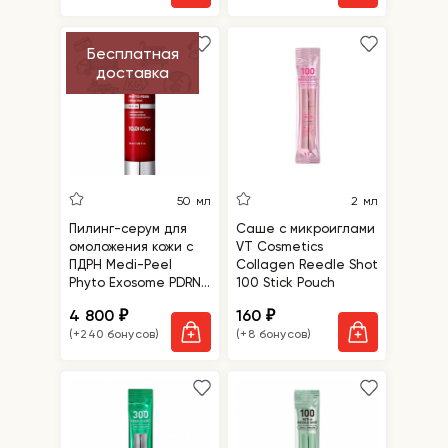
Бесплатная
доставка
50 мл
2 мл
Пилинг-серум для
Саше с микроиглами
омоложения кожи с
VT Cosmetics
ПДРН Medi-Peel
Collagen Reedle Shot
Phyto Exosome PDRN
100 Stick Pouch
Lifting Serum
4 800
160
₽
₽
(+240 бонусов)
(+8 бонусов)