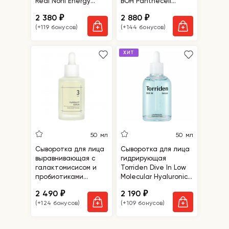
Real Noni Energy
BOH Panthecell
Ampoule
Repair Cica Ampoule
2 380
2 880
₽
₽
(+119 бонусов)
(+144 бонусов)
ХИТ
50 мл
50 мл
Сыворотка для лица
Сыворотка для лица
выравнивающая с
гидрирующая
галактомисисом и
Torriden Dive In Low
пробиотиками
Molecular Hyaluronic
Numbuzin No.3 Skin
Acid Serum
2 490
2 190
₽
₽
Softening Serum
(+124 бонусов)
(+109 бонусов)