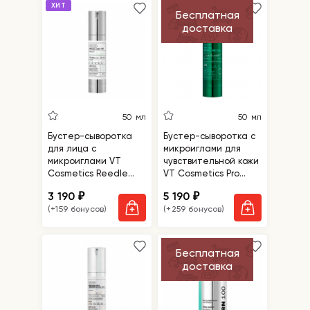
ХИТ
Бесплатная
доставка
50 мл
50 мл
Бустер-сыворотка
Бустер-сыворотка с
для лица с
микроиглами для
микроиглами VT
чувствительной кожи
Cosmetics Reedle
VT Cosmetics Pro
Shot 100
Cica Reedle Shot 100
3 190
5 190
₽
₽
(+159 бонусов)
(+259 бонусов)
Бесплатная
доставка