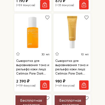
1 190
670
₽
₽
Eye Serum
(+59 бонусов)
(+33 бонусов)
30 мл
10 мл
Сыворотка для
Сыворотка для
выравнивания тона и
выравнивания тона и
рельефа кожи лица
рельефа кожи лица
Celimax Pore Dark
Celimax Pore Dark
Spot Brightening
Spot Brightening
2 390
980
₽
₽
Serum
Serum миниатюра
(+119 бонусов)
(+49 бонусов)
Бесплатная
Бесплатная
доставка
доставка