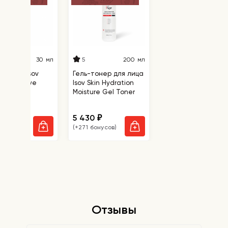
Способ применения:
на очищенную кожу
нанесите необходимое количество
сыворотки.
5
30 мл
200 мл
для век Isov
Гель-тонер для лица
le Care Eye
Isov Skin Hydration
m
Moisture Gel Toner
0
5 430
₽
₽
 бонусов)
(+271 бонусов)
Отзывы