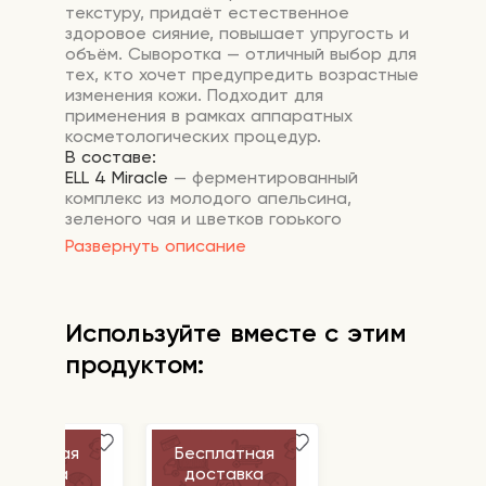
текстуру, придаёт естественное
здоровое сияние, повышает упругость и
объём. Сыворотка — отличный выбор для
тех, кто хочет предупредить возрастные
изменения кожи. Подходит для
применения в рамках аппаратных
косметологических процедур.
В составе:
ELL 4 Miracle
— ферментированный
комплекс из молодого апельсина,
зеленого чая и цветков горького
апельсина. Разглаживает морщины,
Развернуть описание
осветляет пигментацию и возвращает
коже упругость.
Идебенон
— мощный anti-age
антиоксидант, усиливающий клеточную
Используйте вместе с этим
энергию и коллагеногенез.
продуктом:
Глутатион и бетаин
— выравнивают тон,
предотвращают обезвоживание и
улучшают текстуру кожи.
Гиалуроновая кислота
— глубокое
увлажнение с пролонгированным
сплатная
Бесплатная
действием.
оставка
доставка