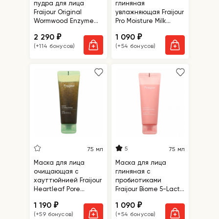
пудра для лица
глиняная
Fraijour Original
увлажняющая Fraijour
Wormwood Enzyme
Pro Moisture Milk
Cleansing Pack
Toning Clay Mask
2 290
1 090
₽
₽
(+114 бонусов)
(+54 бонусов)
5
75 мл
75 мл
Маска для лица
Маска для лица
очищающая с
глиняная с
хауттюйнией Fraijour
пробиотиками
Heartleaf Pore
Fraijour Biome 5-Lacto
Melting Gel Mask
Retexturizing Rosy
1 190
1 090
₽
₽
Mask
(+59 бонусов)
(+54 бонусов)