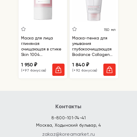
150 мл
Маска для лица
Маска-пенка для
глиняная
умывания
очищающая в стике
глубокоочищающая
Skin 1004
Biodance Collagen
Madagascar Centella
Mask To Foam
1 950
1 840
₽
₽
Poremizing Quick Clay
Cleanser
(+97 бонусов)
(+92 бонусов)
Stick Mask
Контакты
8-800-101-74-41
Москва, Ходынский бульвар, 4
zakaz@koreamarket.ru