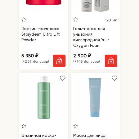
120 мл
Лифтинг-комплекс
Гель-пенка для
Storyderm Ultra Lift
умывания
Powder
кислородная Yu-r
Oxygen Foam
Cleanser
5 350
2 900
₽
₽
(+267 бонусов)
(+145 бонусов)
Энзимная маска-
Маска для лица