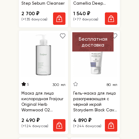
Step Sebum Cleanser
Camellia Deep
Collagen Jelly Mask
2 700
1 540
₽
₽
Cleanser
(+135 бонусов)
(+77 бонусов)
Бесплатная
доставка
5
300 мл
80 мл
Маска для лица
Гель-маска для лица
кислородная Fraijour
разогревающая с
Original Herb
чёрной икрой
Wormwood O2
Storyderm Black Cavi
Maskpack
Heating Gel
2 490
4 890
₽
₽
(+124 бонусов)
(+244 бонусов)