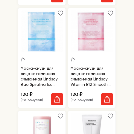
Маска-смузи для
Маска-смузи для
лица витаминная
лица витаминная
смываемая Lindsay
смываемая Lindsay
Blue Spirulina Ice
Vitamin B12 Smoothie
Smothie Mask Wash
Mask Wash Off Pack
120
120
₽
₽
Off Pack
(+6 бонусов)
(+6 бонусов)