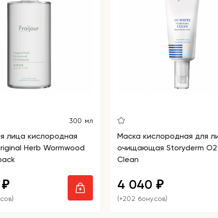
300 мл
я лица кислородная
Маска кислородная для л
 Original Herb Wormwood
очищающая Storyderm O2
pack
Clean
0
4 040
₽
₽
сов)
(+202 бонусов)