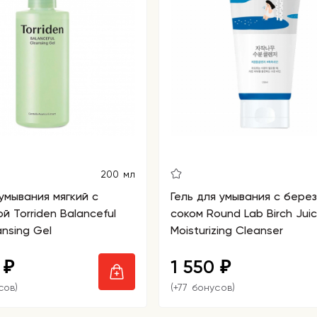
200 мл
 умывания мягкий с
Гель для умывания с бере
й Torriden Balanceful
соком Round Lab Birch Jui
ansing Gel
Moisturizing Cleanser
0
1 550
₽
₽
сов)
(+77 бонусов)