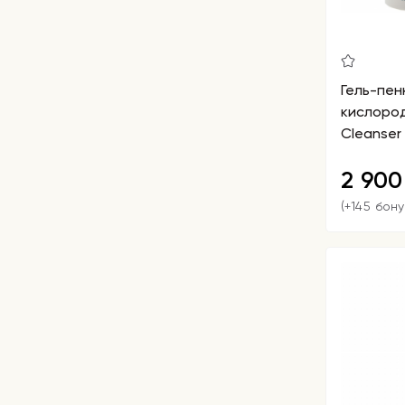
Гель-пен
кислород
Cleanser
2 90
(+145 бону