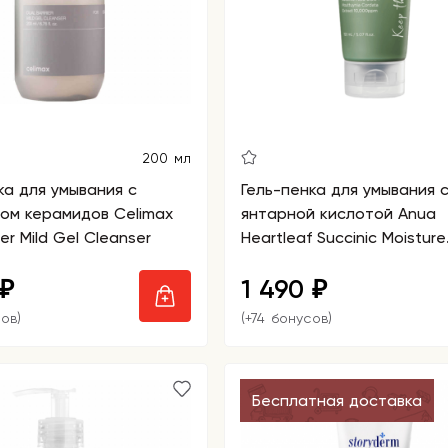
200 мл
ка для умывания с
Гель-пенка для умывания 
ом керамидов Celimax
янтарной кислотой Anua
ier Mild Gel Cleanser
Heartleaf Succinic Moisture
Cleansing Foam
1 490
₽
₽
ов)
(+74 бонусов)
Бесплатная доставка