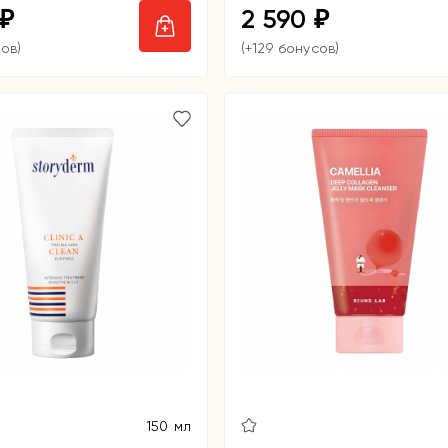
2 590
₽
₽
ов)
(+129 бонусов)
150 мл