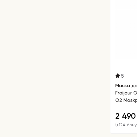
5
Маска дл
Fraijour
O2 Mask
2 49
(+124 бону