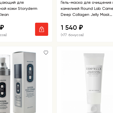
ищающий для
Гель-маска для очищения 
ой кожи Storyderm
камелией Round Lab Camel
Clean
Deep Collagen Jelly Mask
Cleanser
1 540
₽
₽
сов)
(+77 бонусов)