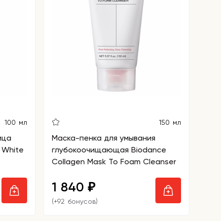
100 мл
150 мл
ица
Маска-пенка для умывания
 White
глубокоочищающая Biodance
Collagen Mask To Foam Cleanser
1 840
₽
(+92 бонусов)