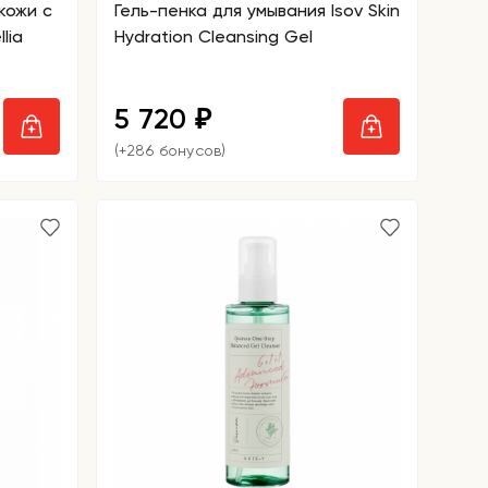
кожи c
Гель-пенка для умывания Isov Skin
lia
Hydration Cleansing Gel
5 720
₽
(+286 бонусов)