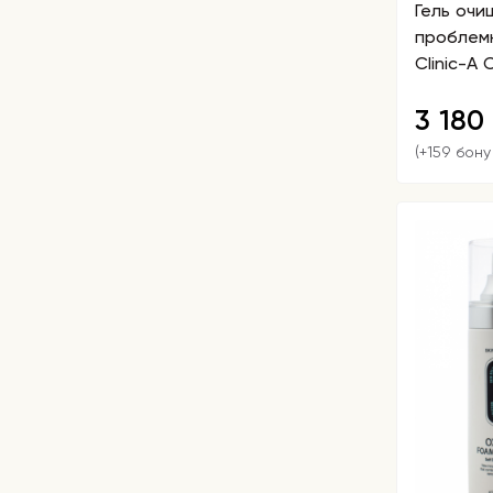
Гель оч
проблемн
Clinic-A 
3 180
(+159 бону