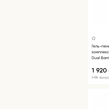
Гель-пен
комплекс
Dual Barr
1 920
(+96 бонус