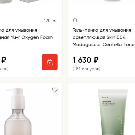
120 мл
ка для умывания
Гель-пенка для умывания
ная Yu-r Oxygen Foam
осветляющая Skin1004
Madagascar Centella Tone
Brightening Cleansing Gel
0
1 630
₽
₽
сов)
(+81 бонусов)