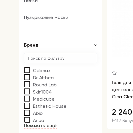
Пенки
Пузырьковые маски
Бренд
Celimax
Dr Althea
Гель для
Round Lab
центелло
Skin1004
Cica Cle
Medicube
Esthetic House
2 24
Abib
Anua
(+112 бону
Показать ещё