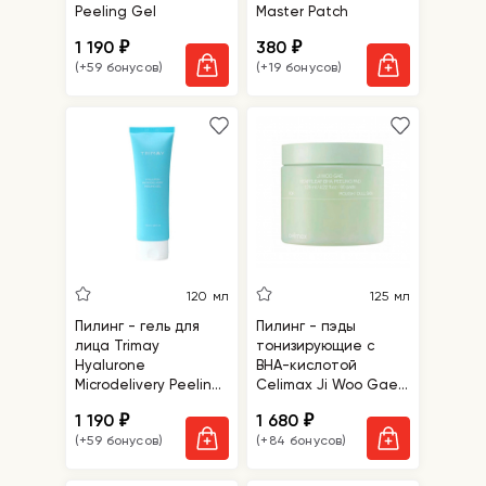
Peeling Gel
Master Patch
1 190
380
₽
₽
(+59 бонусов)
(+19 бонусов)
120 мл
125 мл
Пилинг - гель для
Пилинг - пэды
лица Trimay
тонизирующие с
Hyalurone
BHA-кислотой
Microdelivery Peeling
Celimax Ji Woo Gae
Gel
Heartleaf BHA
1 190
1 680
₽
₽
Peelind Pad
(+59 бонусов)
(+84 бонусов)