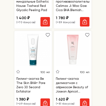
миндальные Esthetic
противовоспалительные
House Toxheal Red
Celimax Ji Woo Gae
Glycolic Peeling Pad
Cica BHA Blemish
Toner Pad
1 400
1 780
₽
₽
(+70 бонусов)
(+89 бонусов)
100 мл
100 мл
Пилинг-скатка Be
Пилинг-скатка
The Skin BHA+ Pore
деликатная с
Zero 30 Second
абрикосом Beauty of
Exfoliator
Joseon Apricot
Blossom Peeling Gel
1 380
1 620
₽
₽
(+69 бонусов)
(+81 бонусов)