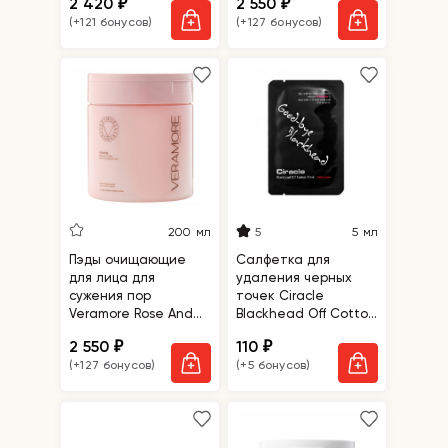
2 420
2 550
₽
₽
(+121 бонусов)
(+127 бонусов)
5
200 мл
5 мл
Пэды очищающие
Салфетка для
для лица для
удаления черных
сужения пор
точек Ciracle
Veramore Rose And
Blackhead Off Cotton
Tee-Tree Daily
Mask
2 550
110
₽
₽
Cleansing Pad
(+127 бонусов)
(+5 бонусов)