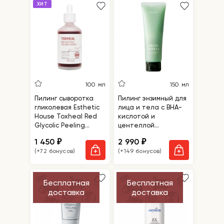
ХИТ
100 мл
150 мл
Пилинг сыворотка
Пилинг энзимный для
гликолевая Esthetic
лица и тела с BHA-
House Toxheal Red
кислотой и
Glycolic Peeling
центеллой
Serum
Shaishaishai Green
1 450
2 990
₽
₽
Papaya Body and
(+72 бонусов)
(+149 бонусов)
Face Peeling
Cleanser
Бесплатная
Бесплатная
доставка
доставка