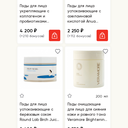
Пэды для лица
Пэды для лица
укрепляющие с
успокаивающие с
коллагеном и
азелаиновой
пробиотиками
кислотой Anua
Bioheal BOH
Azelaic 10 Hyaluron
4 200
2 250
₽
₽
Probioderm Collagen
Redness Soothing
(+210 бонусов)
(+112 бонусов)
Remodeling Serum
Pad
Pads
200 мл
Пэды для лица
Пэды очищающие
успокаивающие с
для лица для сияния
берёзовым соком
кожи и ровного тона
Round Lab Birch Juice
Veramore Brightening
Moisturizing Pad
Daily Cleansing Pad