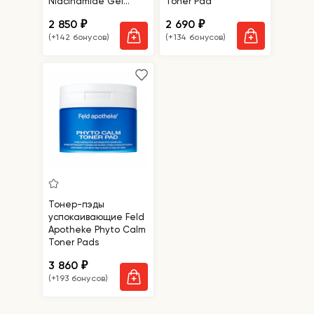
Niacinamide Gel
Toner Pad
Toner Pads
2 850
2 690
₽
₽
(+142 бонусов)
(+134 бонусов)
Тонер-пэды
успокаивающие Feld
Apotheke Phyto Calm
Toner Pads
3 860
₽
(+193 бонусов)