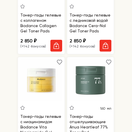
Тонер-пэды гелевые
Тонер-пэды гелевые
с коллагеном
с ледниковой водой
Biodance Collagen
Biodance Cera-Nol
Gel Toner Pads
Gel Toner Pads
2 850
2 850
₽
₽
(+142 бонусов)
(+142 бонусов)
160 мл
Тонер-пэды гелевые
Тонер-пэды
с ниацинамидом
отшелушивающие
Biodance Vita
Anua Heartleaf 77%