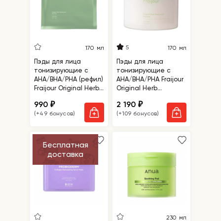
5
170 мл
170 мл
Пэды для лица
Пэды для лица
тонизирующие с
тонизирующие с
АНА/ВНА/РНА (рефил)
АНА/ВНА/РНА Fraijour
Fraijour Original Herb
Original Herb
Wormwood Pore Pad
Wormwood Pore Pad
990
2 190
₽
₽
Refill
(+49 бонусов)
(+109 бонусов)
Бесплатная
доставка
230 мл