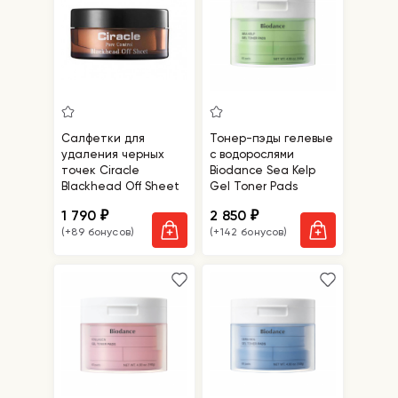
Салфетки для
Тонер-пэды гелевые
удаления черных
с водорослями
точек Ciracle
Biodance Sea Kelp
Blackhead Off Sheet
Gel Toner Pads
1 790
2 850
₽
₽
(+89 бонусов)
(+142 бонусов)