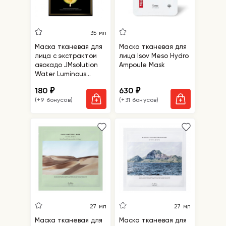
35 мл
Маска тканевая для
Маска тканевая для
лица с экстрактом
лица Isov Meso Hydro
авокадо JMsolution
Ampoule Mask
Water Luminous
Avocado Oil Ampoule
180
630
₽
₽
Mask Black
(+9 бонусов)
(+31 бонусов)
27 мл
27 мл
Маска тканевая для
Маска тканевая для