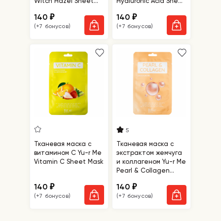
Witch Hazel Sheet
Hyaluronic Acid Sheet
Mask
Mask
140
140
₽
₽
(+7 бонусов)
(+7 бонусов)
5
Тканевая маска с
Тканевая маска с
витамином С Yu-r Me
экстрактом жемчуга
Vitamin C Sheet Mask
и коллагеном Yu-r Me
Pearl & Collagen
Sheet Mask
140
140
₽
₽
(+7 бонусов)
(+7 бонусов)