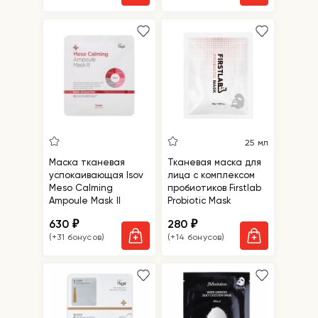
25 мл
Маска тканевая
Тканевая маска для
успокаивающая Isov
лица с комплексом
Meso Сalming
пробиотиков Firstlab
Ampoule Mask II
Probiotic Mask
630
280
₽
₽
(+31 бонусов)
(+14 бонусов)