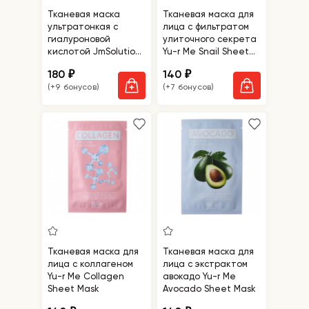
Тканевая маска
Тканевая маска для
ультратонкая с
лица с фильтратом
гиалуроновой
улиточного секрета
кислотой JmSolution
Yu-r Me Snail Sheet
Water Luminous S.O.S.
Mask
180
140
₽
₽
Ampoule Hyaluronic
(+9 бонусов)
(+7 бонусов)
Mask Plus
Тканевая маска для
Тканевая маска для
лица с коллагеном
лица с экстрактом
Yu-r Me Collagen
авокадо Yu-r Me
Sheet Mask
Avocado Sheet Mask