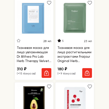
5
28 мл
23 мл
Тканевая маска для
Тканевая маска для
лица увлажняющая
лица растительными
Dr Althea Pro Lab
экстрактами Fraijour
Herb Therapy Velvet
Original Herb
Mask
Wormwood Sheet
310
180
₽
₽
Mask
(+15 бонусов)
(+9 бонусов)