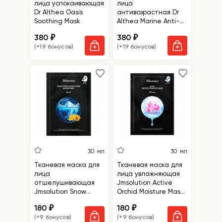
лица успокаивающая
лица
Dr Althea Oasis
антивозрастная Dr
Soothing Mask
Althea Marine Anti-
Blemish Mask
380
380
₽
₽
(+19 бонусов)
(+19 бонусов)
30 мл
30 мл
Тканевая маска для
Тканевая маска для
лица
лица увлажняющая
отшелушивающая
Jmsolution Active
Jmsolution Snow
Orchid Moisture Mask
Lotus Glacier Water
Ultimate
180
180
₽
₽
Alaska Mask Snow
(+9 бонусов)
(+9 бонусов)