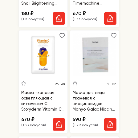
Snail Brightening
Timemachine
Mask Prime
Calming Mask
180
670
₽
₽
(+9 бонусов)
(+33 бонусов)
25 мл
35 мл
Маска тканевая
Маска для лица
осветляющая с
тканевая с
витамином С
ниацинамидом
Storyderm Vitamin C
Manyo Galac Niacin
Brightening Mask
Essence Mask
670
590
₽
₽
(+33 бонусов)
(+29 бонусов)