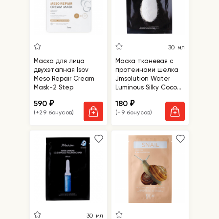
30 мл
Маска для лица
Маска тканевая с
двухэтапная Isov
протеинами шелка
Meso Repair Cream
Jmsolution Water
Mask-2 Step
Luminous Silky Cocoon
Mask Black
590
180
₽
₽
(+29 бонусов)
(+9 бонусов)
30 мл