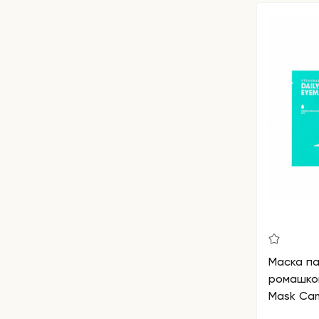
Маска па
ромашкой
Mask Ca