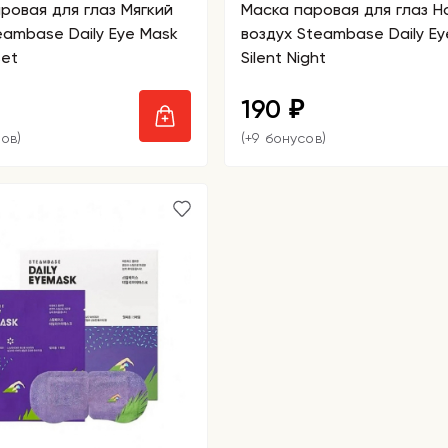
ровая для глаз Мягкий
Маска паровая для глаз Н
eambase Daily Eye Mask
воздух Steambase Daily E
set
Silent Night
190
₽
ов)
(+9 бонусов)