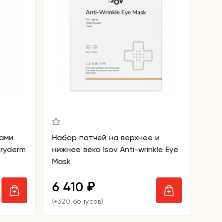
лами
Набор патчей на верхнее и
oryderm
нижнее веко Isov Anti-wrinkle Eye
Mask
6 410
₽
(+320 бонусов)