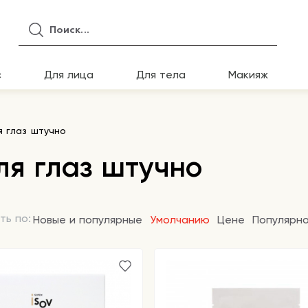
с
Для лица
Для тела
Макияж
я глаз штучно
ля глаз штучно
ть по:
Новые и популярные
Умолчанию
Цене
Популярн