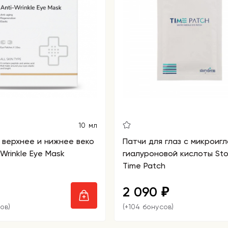
10 мл
 верхнее и нижнее веко
Патчи для глаз с микроиг
-Wrinkle Eye Mask
гиалуроновой кислоты St
Time Patch
2 090
₽
ов)
(+104 бонусов)