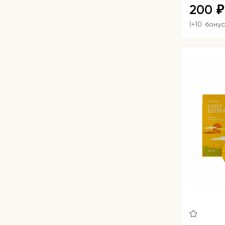
200
₽
(+10 бонус