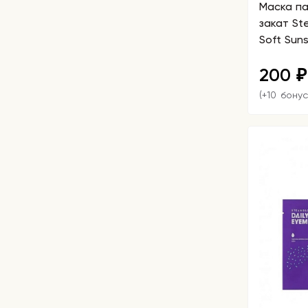
Маска па
закат St
Soft Sun
200
₽
(+10 бонус