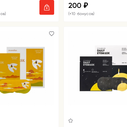
200
₽
ов)
(+10 бонусов)