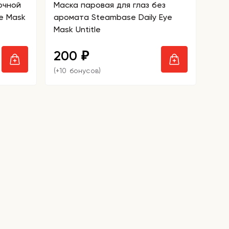
очной
Маска паровая для глаз без
ye Mask
аромата Steambase Daily Eye
Mask Untitle
200
₽
(+10 бонусов)