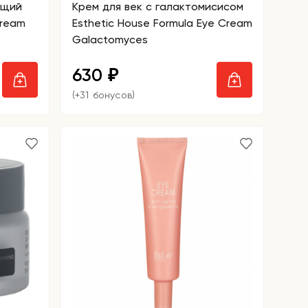
ющий
Крем для век с галактомисисом
Cream
Esthetic House Formula Eye Cream
Galactomyces
630
₽
(+31 бонусов)