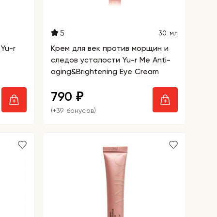
5
30 мл
 Yu-r
Крем для век против морщин и
следов усталости Yu-r Me Anti-
aging&Brightening Eye Cream
790
₽
(+39 бонусов)