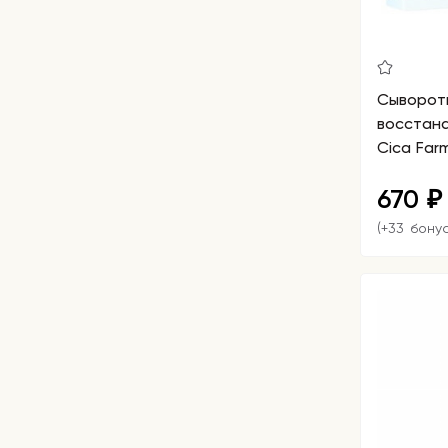
Сыворотк
восстан
Cica Farm
Serum
670
₽
(+33 бону