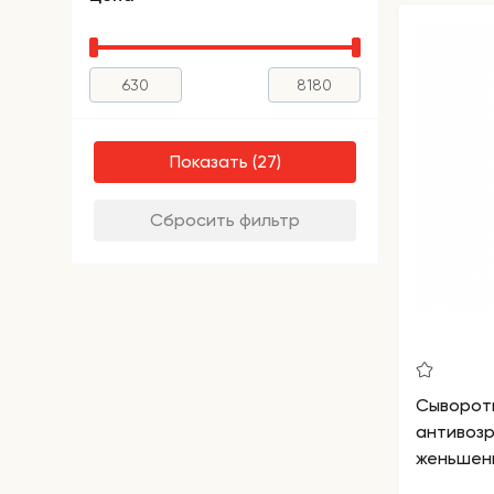
Показать
Сбросить фильтр
Сыворотк
антивоз
женьшень
Ginsenos