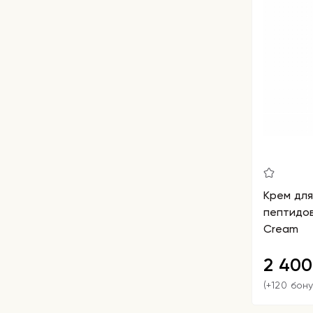
Крем для
пептидов
Cream
2 40
(+120 бон