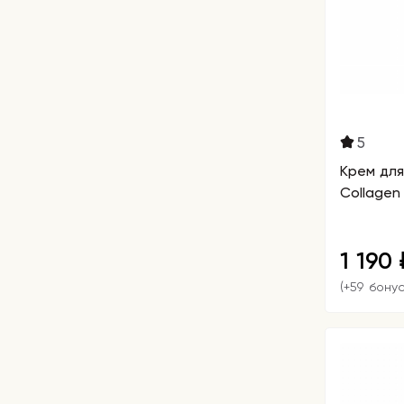
5
Крем для 
Collagen
1 190
(+59 бону