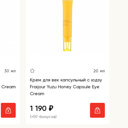
30 мл
20 мл
Крем для век капсульный с юдзу
e Cream
Fraijour Yuzu Honey Capsule Eye
Cream
1 190
₽
(+59 бонусов)