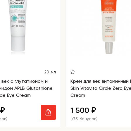
20 мл
 век с глутатионом и
Крем для век витаминный 
идом APLB Glutathione
Skin Vitavita Circle Zero Ey
ide Eye Cream
Cream
0
1 500
₽
₽
сов)
(+75 бонусов)