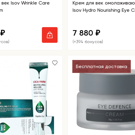
век Isov Wrinkle Care
Крем для век омолажива
am
Isov Hydro Nourishing Eye 
0
7 880
₽
₽
усов)
(+394 бонусов)
Бесплатная доставка