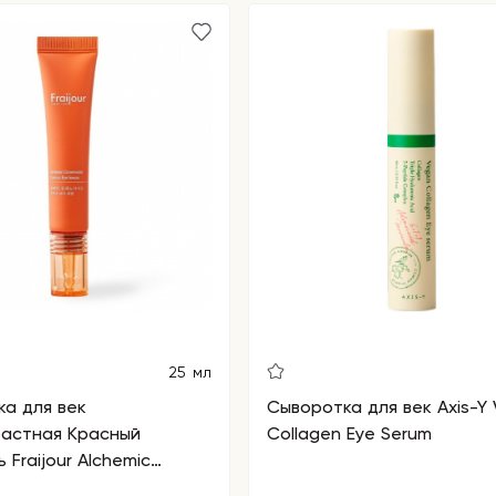
25 мл
а для век
Сыворотка для век Axis-Y
растная Красный
Collagen Eye Serum
 Fraijour Alchemic
ide Contour Eye Serum