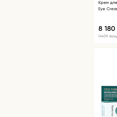
Крем для 
Eye Cre
8 18
(+409 бон