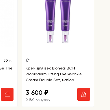
30 мл
Be The
Крем для век Bioheal BOH
e
Probioderm Lifting Eye&Wrinkle
Cream Double Set, набор
3 600
₽
(+180 бонусов)