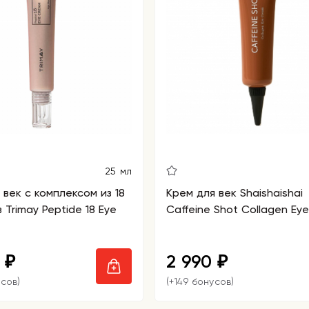
25 мл
 век c комплексом из 18
Крем для век Shaishaishai
 Trimay Peptide 18 Eye
Caffeine Shot Collagen Ey
0
2 990
₽
₽
усов)
(+149 бонусов)