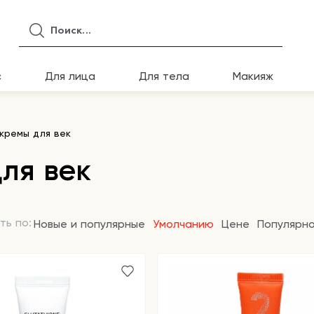
с
Для лица
Для тела
Макияж
кремы для век
ля век
ть по:
Новые и популярные
Умолчанию
Цене
Популярн