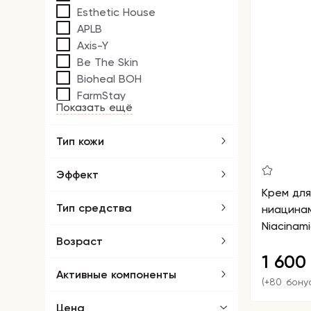
Esthetic House
APLB
Axis-Y
Be The Skin
Bioheal BOH
FarmStay
Показать ещё
Тип кожи
Эффект
Крем для
Тип средства
ниацинам
Niacinam
Возраст
1 60
Активные компоненты
(+80 бону
Цена