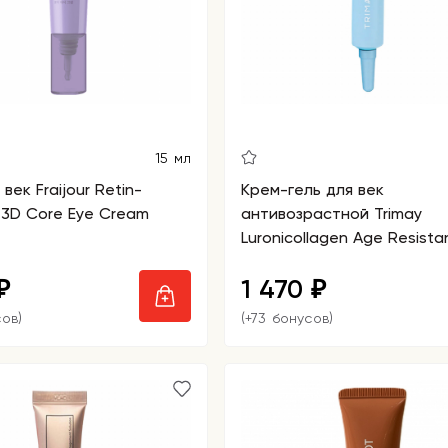
15 мл
век Fraijour Retin-
Крем-гель для век
 3D Core Eye Cream
антивозрастной Trimay
Luronicollagen Age Resista
Cream
1 470
₽
₽
сов)
(+73 бонусов)