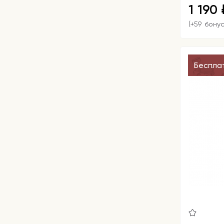
1 190
(+59 бону
Беспла