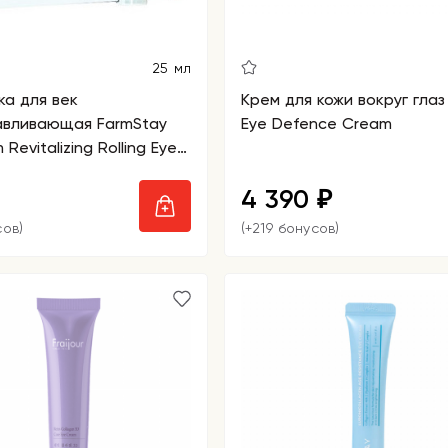
25 мл
а для век
Крем для кожи вокруг глаз
авливающая FarmStay
Eye Defence Cream
 Revitalizing Rolling Eye
4 390
₽
сов)
(+219 бонусов)