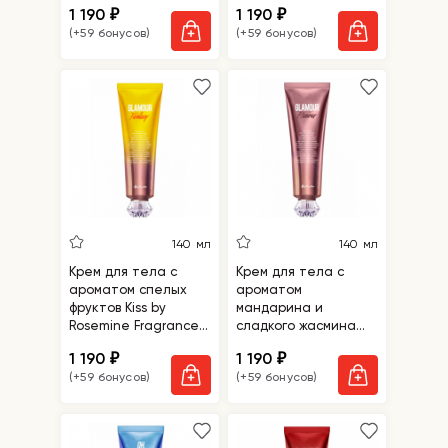
1 190
1 190
₽
₽
Sensuality
Forever
(+59 бонусов)
(+59 бонусов)
140 мл
140 мл
Крем для тела с
Крем для тела с
ароматом спелых
ароматом
фруктов Kiss by
мандарина и
Rosemine Fragrance
сладкого жасмина
Cream - Glamour
Kiss by Rosemine
1 190
1 190
₽
₽
Fantasy
Fragrance Cream-
(+59 бонусов)
(+59 бонусов)
Glamour Precious