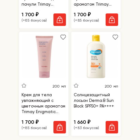
пачули Trimay
ароматом Trimay
Gorgeous Bloom Body
Tropical Bombshell
1 700
1 700
₽
₽
Cream
Body Cream
(+85 бонусов)
(+85 бонусов)
200 мл
200 мл
Крем для тела
Солнцезащитный
увлажняющий с
лосьон Derma:B Sun
цветочным ароматом
Block SPF50+ PA++++
Trimay Enigmatic
Charm Body Cream
1 700
1 660
₽
₽
(+85 бонусов)
(+83 бонусов)