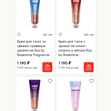
140 мл
140 мл
Крем для тела со
Крем для тела с
свежим травяным
ароматом илинг-
ароматом Kiss by
иланга и яблока Kiss
Rosemine Fragrance
by Rosemine
Cream - Oh, Fresh
Fragrance Cream -
1 190
1 190
₽
₽
Herb Garden
Glamour Dazzling
(+59 бонусов)
(+59 бонусов)