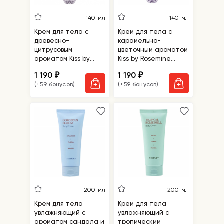
140 мл
140 мл
Крем для тела с
Крем для тела с
древесно-
карамельно-
цитрусовым
цветочным ароматом
ароматом Kiss by
Kiss by Rosemine
Rosemine Fragrance
Fragrance Cream
1 190
1 190
₽
₽
Cream - Glamour
Candy Bloom
(+59 бонусов)
(+59 бонусов)
Mellow
200 мл
200 мл
Крем для тела
Крем для тела
увлажняющий с
увлажняющий с
ароматом сандала и
тропическим