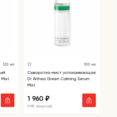
120 мл
100 мл
щий
Сыворотка-мист успокаивающая
 Mist
Dr Althea Green Calming Serum
Mist
1 960
₽
(+98 бонусов)