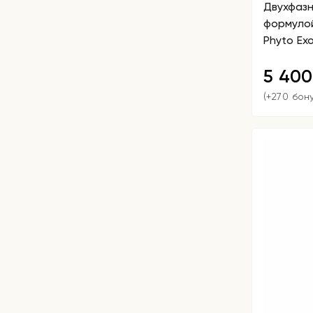
Двухфазн
формулой
Phyto Ex
5 40
(+270 бон