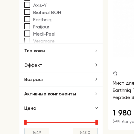
Axis-Y
Bioheal BOH
Earthniq
Fraijour
Medi-Peel
Veramore
Тип кожи
Эффект
Возраст
Мист для
Earthniq
Активные компоненты
Peptide S
Цена
1 980
(+99 бонус