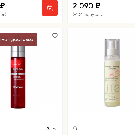
2 090
₽
₽
ов)
(+104 бонусов)
тная доставка
120 мл