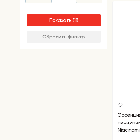
Показать
Сбросить фильтр
Эссенция
ниацинам
Niacinam