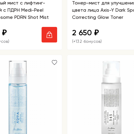
ый мист с лифтинг-
Тонер-мист для улучшени
 с ПДРН Medi-Peel
цвета лица Axis-Y Dark Sp
osome PDRN Shot Mist
Correcting Glow Toner
0
2 650
₽
₽
усов)
(+132 бонусов)