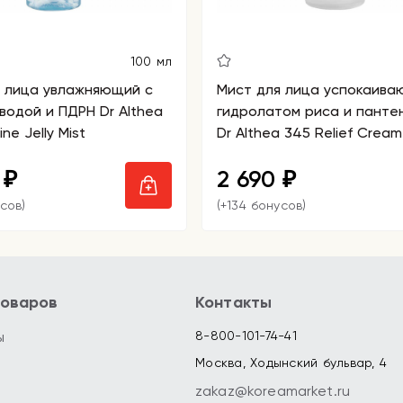
100 мл
я лица увлажняющий с
Мист для лица успокаива
водой и ПДРН Dr Althea
гидролатом риса и панте
ne Jelly Mist
Dr Althea 345 Relief Cream
0
2 690
₽
₽
сов)
(+134 бонусов)
товаров
Контакты
ы
8-800-101-74-41
Москва, Ходынский бульвар, 4
zakaz@koreamarket.ru