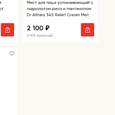
я
Мист для лица успокаивающий с
ot
гидролатом риса и пантенолом
Dr Althea 345 Relief Cream Mist
2 100
₽
(+105 бонусов)