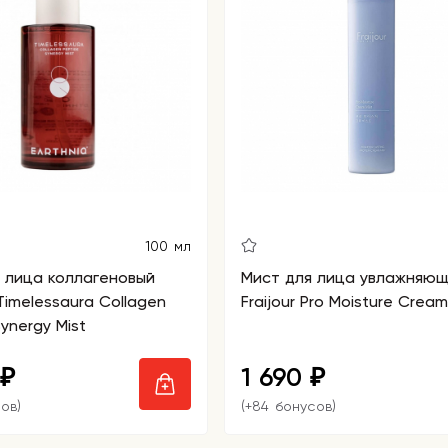
100 мл
 лица коллагеновый
Мист для лица увлажняю
 Timelessaura Collagen
Fraijour Pro Moisture Cream
ynergy Mist
1 690
₽
₽
ов)
(+84 бонусов)