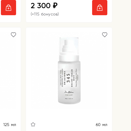
2 300
₽
(+115 бонусов)
125 мл
60 мл