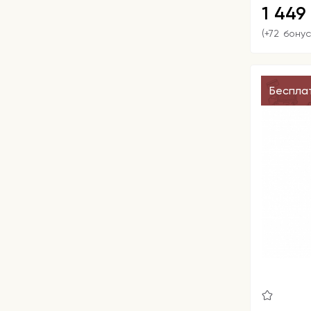
1 449
(+72 бонус
Беспла