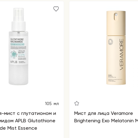
105 мл
-мист с глутатионом и
Мист для лица Veramore
идом APLB Glutathione
Brightening Exo Melatonin M
ide Mist Essence