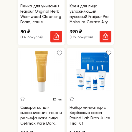
Пенка для умывания
Крем для лица
Fraijour Original Herb
увлажняющий
Wormwood Cleansing
муссовый Fraijour Pro
Foam, саше
Moisture Cerato Airy
Cream, миниатюра
80
390
₽
₽
(+4 бонусов)
(+19 бонусов)
10 мл
Сыворотка для
Набор миниатюр с
выравнивания тона и
берёзовым соком
рельефа кожи лица
Round Lab Birch Juice
Celimax Pore Dark
Trial Kit
Spot Brightening