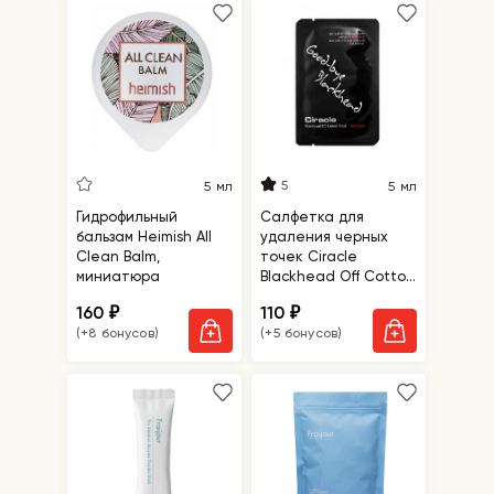
5
5 мл
5 мл
Гидрофильный
Салфетка для
бальзам Heimish All
удаления черных
Clean Balm,
точек Ciracle
миниатюра
Blackhead Off Cotton
Mask
160
110
₽
₽
(+8 бонусов)
(+5 бонусов)