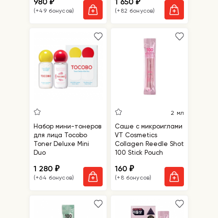
980
1 650
₽
₽
Serum миниатюра
(+49 бонусов)
(+82 бонусов)
2 мл
Набор мини-тонеров
Саше с микроиглами
для лица Tocobo
VT Cosmetics
Toner Deluxe Mini
Collagen Reedle Shot
Duo
100 Stick Pouch
1 280
160
₽
₽
(+64 бонусов)
(+8 бонусов)