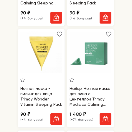
Calming Sleeping
Sleeping Pack
Pack
90
90
₽
₽
(+4 бонусов)
(+4 бонусов)
Ночная маска -
Набор: Ночная маска
пилинг для лица
для лица с
Trimay Wonder
центеллой Trimay
Vitamin Sleeping Pack
Medicica Calming
Sleeping Pack
90
1 480
₽
₽
(+4 бонусов)
(+74 бонусов)