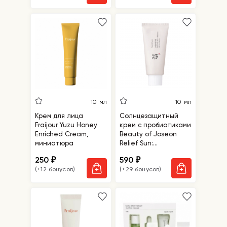
10 мл
10 мл
Крем для лица
Солнцезащитный
Fraijour Yuzu Honey
крем с пробиотиками
Enriched Cream,
Beauty of Joseon
миниатюра
Relief Sun:
Rice+Probiotics,
250
590
₽
₽
миниатюра
(+12 бонусов)
(+29 бонусов)