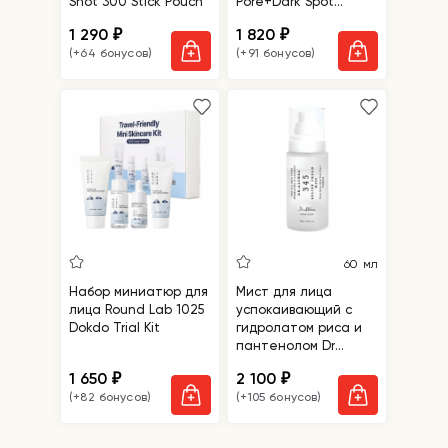
Shot 300 Stick Pouch
Pore+Dark Spot
Brightening Kit
1 290
1 820
₽
₽
(+64 бонусов)
(+91 бонусов)
60 мл
Набор миниатюр для
Мист для лица
лица Round Lab 1025
успокаивающий с
Dokdo Trial Kit
гидролатом риса и
пантенолом Dr
Althea 345 Relief
1 650
2 100
₽
₽
Cream Mist
(+82 бонусов)
(+105 бонусов)