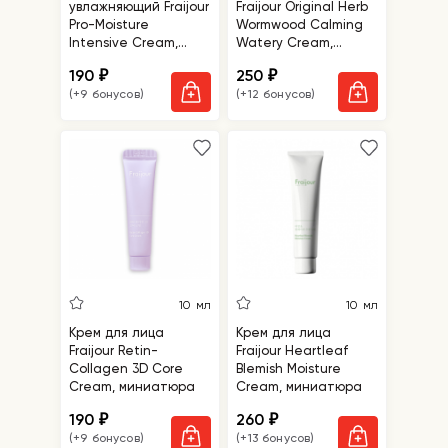
увлажняющий Fraijour
Fraijour Original Herb
Pro-Moisture
Wormwood Calming
Intensive Cream,
Watery Cream,
миниатюра
миниатюра
190
250
₽
₽
(+9 бонусов)
(+12 бонусов)
10 мл
10 мл
Крем для лица
Крем для лица
Fraijour Retin-
Fraijour Heartleaf
Collagen 3D Core
Blemish Moisture
Cream, миниатюра
Cream, миниатюра
190
260
₽
₽
(+9 бонусов)
(+13 бонусов)