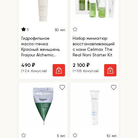
5
30 мл
Гидрофильное
Набор миниатюр
масло-пенка
восстанавливающий
Красный женьшень
с нони Celimax The
Fraijour Alchemic
Real Noni Starter Kit
Ginsenoside Oil to
490
2 100
₽
₽
Foam Cleanser,
(+24 бонусов)
(+105 бонусов)
миниатюра
5 мл
10 мл