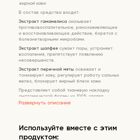
жирной кожи
В состав средства входит:
Экстракт гамамелиса
оказывает
противовоспалительное, ранозаживляющее
и восстанавливающее действие, борется с
болезнетворными микробами.
Экстракт шалфея
сужает поры, устраняет
воспаления, препятствует появлению
несовершенств.
Экстракт перечной мяты
освежает и
тонизирует кожу, регулирует работу сальных
желез, блокирует жирный блеск кожи.
Представляет собой тканевую накладку
анатомической формы из 100% хлопка.
Накладка находится в герметичном пакетике,
Развернуть описание
наполненном эссенцией с
антибактериальными и вытягивающими
свойствами.
Используйте вместе с этим
Способ применения:
равномерно
распределите маску пальцами, чтобы
продуктом: