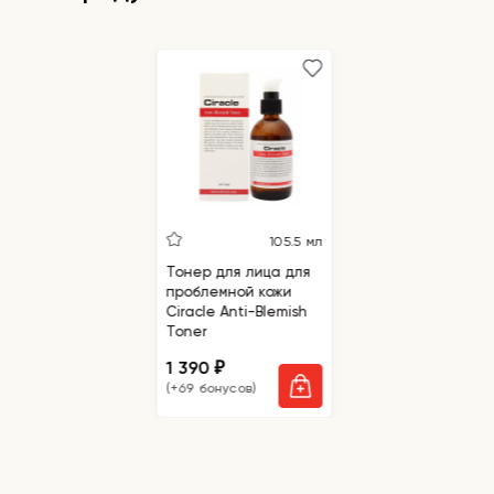
обеспечить максимально плотное
прилегание: без складок и пузырьков
воздуха. Оставьте на 10-15 минут. Чтобы
усилить лечебный эффект, можно
дополнительно накрыть зону воздействия
тонкой полиэтиленовой пленкой. Снимите
маску по истечении указанного времени (не
стоит допускать ее полного высыхания).
Уберите выступившие на поверхность
черные точки при помощи ватной палочки.
105.5 мл
Тонер для лица для
проблемной кожи
Ciracle Anti-Blemish
Toner
1 390
₽
(+69 бонусов)