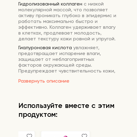
Г
идролизованный коллаген
с низкой
молекулярной массой, что позволяет
активу проникать глубоко в эпидермис и
работать максимально быстро и
эффективно. Коллаген удерживает влагу
в клетках, продлевает молодость,
делает текстуру кожи ровной и упругой.
Гиалуроновая кислота
увлажняет,
предотвращает испарение влаги,
защищает от неблагоприятных
факторов окружающей среды.
Предупреждает чувствительность кожи,
восстанавливает ее тонус, улучшает
Развернуть описание
тургор.
В набор входит:
Патчи для век — 4 пары, 8 шт;
Используйте вместе с этим
Патчи для лба — 4 шт;
продуктом:
Патчи для носогубной зоны — 4 пары, 8
шт.
Способ применения:
патчи необходимо