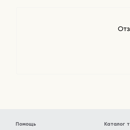
распределите по периорбитальной зоне. Сделайте 
помощью аппликатора.
Отз
Помощь
Каталог 