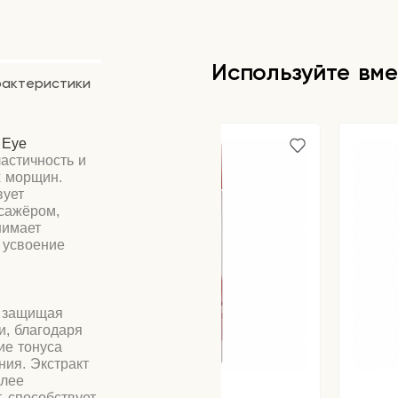
Используйте вме
рактеристики
 Eye
астичность и
х морщин.
вует
сажёром,
нимает
 усвоение
, защищая
и, благодаря
ие тонуса
ния. Экстракт
олее
, способствует