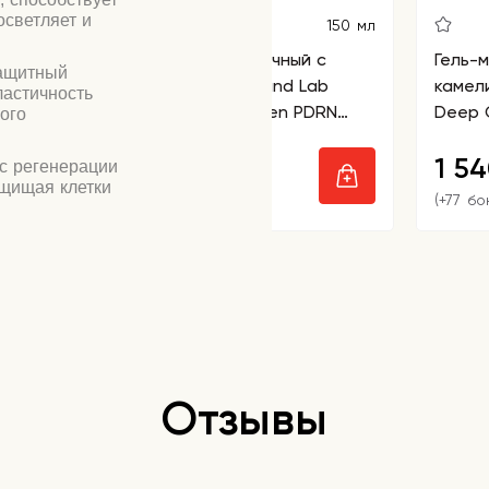
осветляет и
150 мл
Тонер для лица молочный с
Гель-
защитный
ПДРН и камелией Round Lab
камел
ластичность
Camellia Deep Collagen PDRN
Deep C
ого
Milky Toner
Clean
2 290
1 5
сс регенерации
₽
ащищая клетки
(+114 бонусов)
(+77 бо
лагена,
вращают
т кожу от
ают ее
тельность.
авнивают тон.
ает кожу,
вреждения.
Отзывы
ывает
ю кожу,