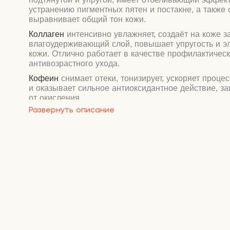
устранению пигментных пятен и постакне, а также 
выравнивает общий тон кожи.
Коллаген
интенсивно увлажняет, создаёт на коже 
влагоудерживающий слой, повышает упругость и э
кожи. Отлично работает в качестве профилактическ
антивозрастного ухода.
Кофеин
снимает отеки, тонизирует, ускоряет проце
и оказывает сильное антиоксидантное действие, з
от окисления.
Развернуть описание
Пептиды
стимулируют выработку собственного кол
уменьшают глубину мимических морщин и предот
появление новых кожных заломов. Восстанавливаю
повреждений, насыщают антиоксидантами, усилив
иммунные свойства, снижают повышенную чувстви
Увлажняют, питают, борются с пигментацией и выр
Аденозин
ускоряет выработку коллагена, разглажив
отлично выравнивает текстуру и тон, заживляет по
Аденозин успешно борется с воспалениями и оказ
оздоравливающее действие.
Способ применения:
нанесите крем на чистую суху