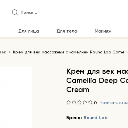
с
Для лица
Для тела
Макияж
век
Крем для век массажный с камелией Round Lab Camelli
Крем для век ма
Camellia Deep Co
Cream
0
Написать отзы
Бренд:
Round Lab