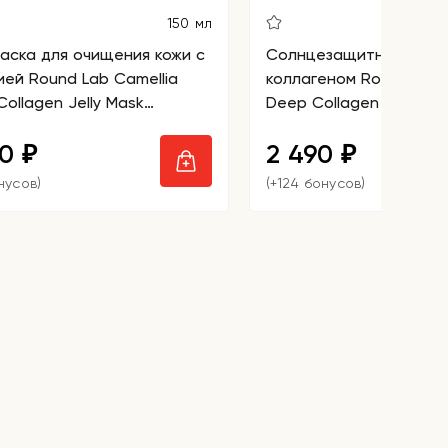
150 мл
маска для очищения кожи c
Солнцезащитная сыво
ией Round Lab Camellia
коллагеном Round Lab 
ollagen Jelly Mask
Deep Collagen Firming 
ser
SPF50+ PA++++
40
2 490
₽
₽
нусов)
(+124 бонусов)