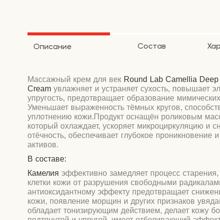
Состав
Ха
Описание
Массажный крем для век
Round Lab Camellia Deep
Cream
увлажняет и устраняет сухость, повышает эл
упругость, предотвращает образование мимически
Уменьшает выраженность тёмных кругов, способст
уплотнению кожи.
Продукт оснащён роликовым мас
который охлаждает, ускоряет микроциркуляцию и с
отёчность, обеспечивает глубокое проникновение и
активов.
В составе:
К
амели
я
эффективно замедляет процесс старения
клетки кожи от разрушения свободными радикалам
антиоксидантному эффекту предотвращает снижен
кожи, появление морщин и других признаков увяда
обладает тонизирующим действием, делает кожу б
подтянутой и упругой, имеет отбеливающий эффект