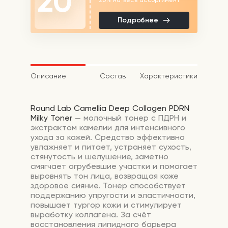
20
Подробнее
Описание
Состав
Характеристики
Round
Lab
Camellia
Deep
Collagen
PDRN
Milky
Toner
— молочный
тонер
с
ПДРН
и
экстрактом
камелии
для
интенсивного
ухода
за
кожей.
Средство
эффективно
увлажняет
и
питает,
устраняет
сухость,
стянутость
и
шелушение,
заметно
смягчает
огрубевшие
участки
и
помогает
выровнять
тон
лица,
возвращая
коже
здоровое
сияние.
Тонер
способствует
поддержанию
упругости
и
эластичности,
повышает
тургор
кожи
и
стимулирует
выработку
коллагена.
За
счёт
восстановления
липидного
барьера