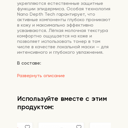
укрепляются
естественные
защитные
функции
эпидермиса.
Особая
технология
Nano
Depth
Tech
гарантирует,
что
активные
компоненты
глубоко
проникают
в
кожу
и
максимально
эффективно
усваиваются.
Лёгкая
молочная
текстура
комфортно
ощущается
на
коже
и
позволяет
использовать
тонер
в
том
числе
в
качестве
локальной
маски
— для
интенсивного
и
глубокого
увлажнения.
В составе:
Camellia Collagenol™
— комплекс из
Развернуть описание
экстракта камелии, кверцетина и
инозитола. Обеспечивает
антиоксидантную защиту, стимулирует
синтез коллагена, снимает воспаление и
Используйте вместе с этим
выравнивает тон.
продуктом:
Растительный ПДРН
(Sodium DNA) —
полинуклеотид, добываемый из
экстракта камелии. Запускает процессы
синтеза новых коллагеновых и