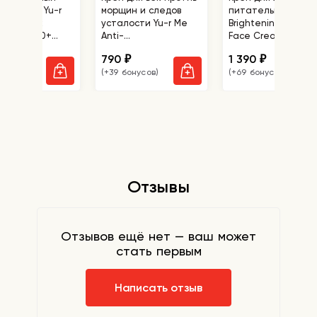
для лица Yu-r
морщин и следов
питательный Yu-r
 Sun Block
усталости Yu-r Me
Brightening&Nutriti
gen SPF 50+
Anti-
Face Cream
++
aging&Brightening
0
790
1 390
₽
₽
₽
Eye Cream
бонусов)
(+39 бонусов)
(+69 бонусов)
Отзывы
Отзывов ещё нет — ваш может
стать первым
Написать отзыв