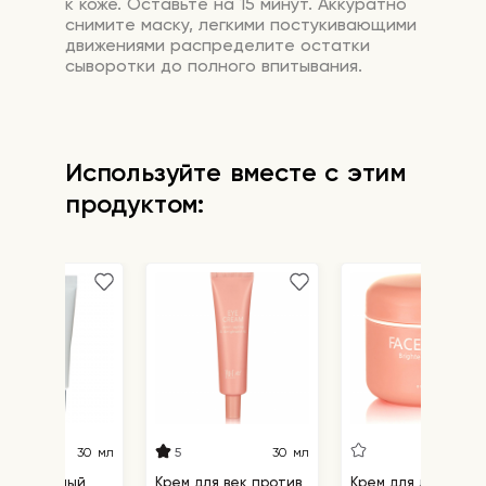
к коже. Оставьте на 15 минут. Аккуратно
снимите маску, легкими постукивающими
движениями распределите остатки
сыворотки до полного впитывания.
Используйте вместе с этим
продуктом:
5
30 мл
30 мл
цезащитный
Крем для век против
Крем для лица