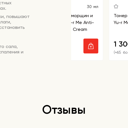
стных
5
30 мл
ах.
Крем для век против морщин и
Тонер
жи, повышают
лаги,
следов усталости Yu-r Me Anti-
Yu-r M
сстановить
aging&Brightening Eye Cream
790
1 3
₽
го сала,
спаления и
(+39 бонусов)
(+65 б
ает кожу.
низированную
Отзывы