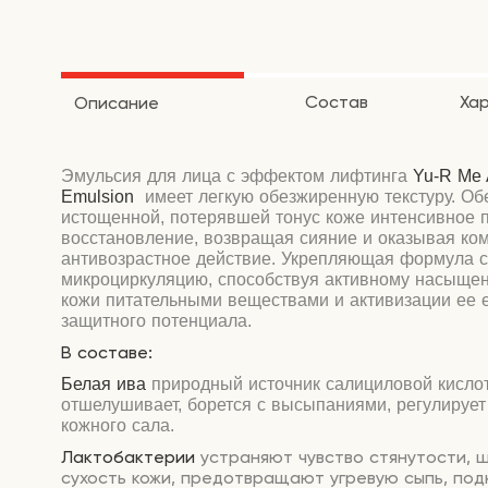
Состав
Ха
Описание
Эмульсия для лица с эффектом лифтинга
Yu-R Me
Emulsion
имеет легкую обезжиренную текстуру. Об
истощенной, потерявшей тонус коже интенсивное 
восстановление, возвращая сияние и оказывая ко
антивозрастное действие. Укрепляющая формула с
микроциркуляцию, способствуя активному насыщен
кожи питательными веществами и активизации ее 
защитного потенциала.
В составе:
Белая ива
природный источник салициловой кисло
отшелушивает, борется с высыпаниями, регулирует
кожного сала.
Лактобактерии
устраняют чувство стянутости, 
сухость кожи, предотвращают угревую сыпь, под