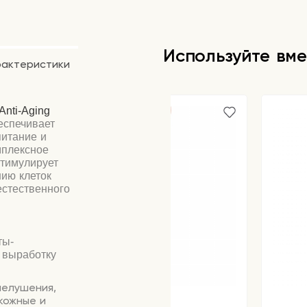
Используйте вме
рактеристики
Anti-Aging
еспечивает
питание и
мплексное
тимулирует
ию клеток
естественного
ты-
 выработку
шелушения,
кожные и