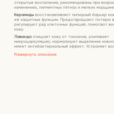
открытые воспаления, рекомендованы при возра
изменениях, пигментных пятнах и мелких морщинк
Керамиды
восстанавливают липидный барьер ко
её защитные функции. Предотвращают потерю в
регулируют ряд клеточных функций, помогают во
кожу.
Л
аванд
а
очищает кожу от токсинов, усиливает
микроциркуляцию, нормализует выделение кожно
имеет антибактериальный эффект. Устраняет во
шелушения, способствует регенерации, успокаив
Развернуть описание
анести на очищенную и то
Способ применения:
н
кожу