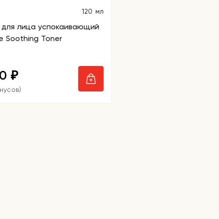
120 мл
 для лица успокаивающий
e Soothing Toner
00
₽
онусов)