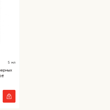
5 мл
черных
ff