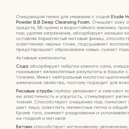
Очищающая пенка для умывания с содой
Etude H
Powder B.B Deep Cleansing Foam
. Очищает кожу 
средств, ББ-крема и водостойкого макияжа, прон
пор, удаляя загрязнения, абсорбирует излишки к
оставляя бархатистый матовый финиш, способст
осветлению черных точек, подсушивает воспале
предотвращает образование новых, сужает поры
Активные компоненты:
Сода
абсорбирует избытки кожного сала, очища
показывает великолепные результаты в борьбе с
точками. Имеет нейтральный кислотно-щелочной
химические свойства, поэтому подходит для всех
Рисовые отруби
глубоко увлажняют и смягчают к
ее эластичность и упругость, стимулируют рег
тканей. Способствуют очищению пор, помогают 
цвет лица, осветлить пигментные пятна и общий 
Кроме того, снимают раздражения и успокаивают
ее гладкой и матовой.
Бетаин
способствует интенсивному увлажнению,