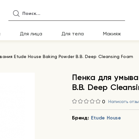
с
Для лица
Для тела
Макияж
вания Etude House Baking Powder B.B. Deep Cleansing Foam
Пенка для умыва
B.B. Deep Cleans
0
Написать отзы
Бренд:
Etude House