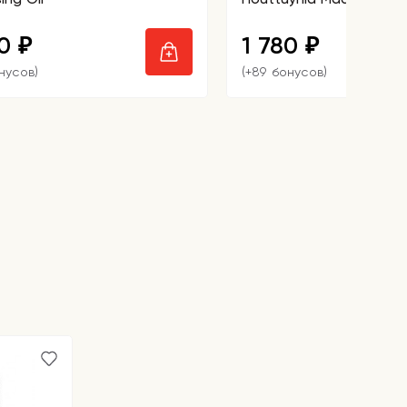
90
1 780
₽
₽
нусов)
(+89 бонусов)