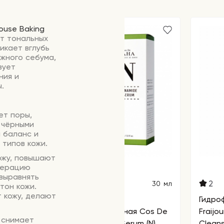
ouse Baking
от тональных
икает вглубь
ожного себума,
вует
ния и
.
ет поры,
 чёрными
 баланс и
 типов кожи.
ожу, повышают
енерацию
выравнять
2
30 мл
тон кожи.
 кожу, делают
Сыворотка для лица
Гидро
противовоспалительная Cos De
Fraijour Original Herb Wor
 снимает
BAHA Niacinamide 10 Serum (N)
Cleans