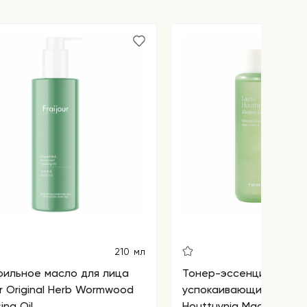
210 мл
фильное масло для лица
Тонер-эссенция для л
mwood
успокаивающий Trimay
ing Oil
Houttuynia Madeca Cal