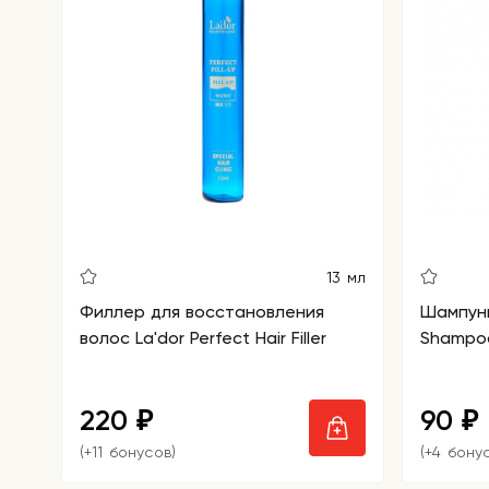
13 мл
Филлер для восстановления
Шампунь
волос La'dor Perfect Hair Filler
Shampoo
220
90
₽
₽
(+11 бонусов)
(+4 бону