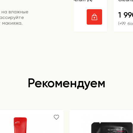
 на влажные
1 350
1 9
₽
массируйте
т макияжа.
(+67 бонусов)
(+99 бо
Рекомендуем