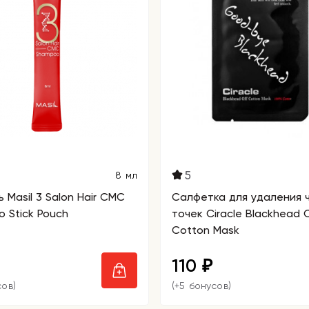
5
8 мл
 Masil 3 Salon Hair CMC
Салфетка для удаления 
 Stick Pouch
точек Ciracle Blackhead O
Cotton Mask
110
₽
сов)
(+5 бонусов)