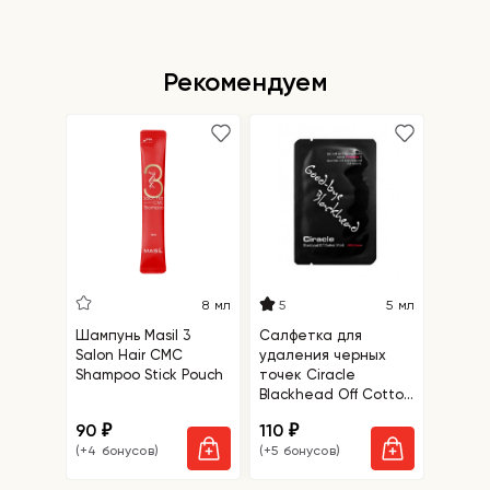
Рекомендуем
5
8 мл
5 мл
Шампунь Masil 3
Салфетка для
Salon Hair CMC
удаления черных
Shampoo Stick Pouch
точек Ciracle
Blackhead Off Cotton
Mask
90
110
₽
₽
(+4 бонусов)
(+5 бонусов)