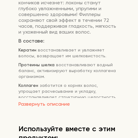
кончиков исчезнет: локоны станут
глубоко увлажненными, упругими и
совершенно здоровыми! Филлеры
сохраняют свой эффект в течении 72
часов, поддерживая гладкость, мягкость
и ухоженный вид ваших волос.
В составе:
Кератин
восстанавливает и увлажняет
волосы, возвращает им шелковистость.
Протеины шелка
восстанавливают водный
баланс, активизируют выработку коллагена
организмом.
Коллаген
заботится о корнях волос,
упрощает расчесывание и укладку,
восстанавливает структурную целостность
волос.
Развернуть описание
Керамиды
повышают прочность локонов,
укрепляя оболочку волоса.
Протеин
Используйте вместе с этим
делает волосы эластичными и
сияющими, защищает от негативных внешних
продуктом: