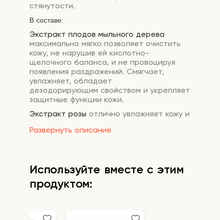
стянутости.
В составе:
Экстракт плодов мыльного дерева
максимально мягко позволяет очистить
кожу, не нарушив ей кислотно-
щелочного баланса, и не провоцируя
появления раздражений. Смягчает,
увлажняет, обладает
дезодорирующим свойством и укрепляет
защитные функции кожи.
Экстракт розы
отлично увлажняет кожу и
улучшает процессы регенерации клеток,
Развернуть описание
разглаживает мимические морщинки,
нормализует выработку кожного сала и
сужает поры, устраняет аллергические
реакции на коже.
Используйте вместе с этим
Экстракт солодки
смягчает и оказывает
продуктом:
противовоспалительный эффект,
обладает очищающим и отбеливающим
действием, регенерирует и заживляет.
Экстракт зелёного чая
прекрасно