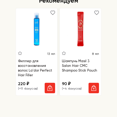
Рекомендуем
5
13 мл
8 мл
Филлер для
Шампунь Masil 3
Салфе
восстановления
Salon Hair CMC
удале
волос La'dor Perfect
Shampoo Stick Pouch
точек 
Hair Filler
Blackh
Mask
220
90
110
₽
₽
₽
(+11 бонусов)
(+4 бонусов)
(+5 бо