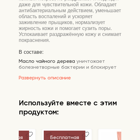
даже для чувствительной кожи. Обладает
антибактериальным действием, уменьшает
область воспалений и ускоряет
заживление прыщиков, нормализует
жирность кожи и помогает сузить поры.
Успокаивает раздражённую кожу и снимает
покраснения.
В составе:
Масло чайного дерева
уничтожает
болезнетворные бактерии и блокирует
развитие воспалений, устраняет зуд и
Развернуть описание
раздражения кожи. Является мощным
природным антисептиком с
антибактериальной, противогрибковой и
противовирусной активностью.
Используйте вместе с этим
Регулирует выработку кожного сала,
успокаивает, уменьшает жирный блеск,
продуктом:
борется с воспалениями.
Алое
глубоко увлажняет кожу и
предотвращает её обезвоживание,
сохраняя влагу в слоях эпидермиса.
сплатная
Бесплатная