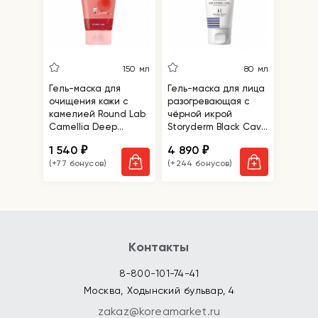
150 мл
80 мл
Гель-маска для
Гель-маска для лица
очищения кожи c
разогревающая с
камелией Round Lab
чёрной икрой
Camellia Deep
Storyderm Black Cavi
Collagen Jelly Mask
Heating Gel
1 540
4 890
₽
₽
Cleanser
(+77 бонусов)
(+244 бонусов)
Контакты
8-800-101-74-41
Москва, Ходынский бульвар, 4
zakaz@koreamarket.ru