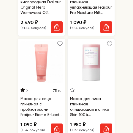
кислородная Fraijour
глиняная
Original Herb
увлажняющая Fraijour
Wormwood O2
Pro Moisture Milk
Maskpack
Toning Clay Mask
2 490
1 090
₽
₽
(+124 бонусов)
(+54 бонусов)
5
75 мл
Маска для лица
Маска для лица
глиняная с
глиняная
пробиотиками
очищающая в стике
Fraijour Biome 5-Lacto
Skin 1004
Retexturizing Rosy
Madagascar Centella
1 090
1 950
₽
₽
Mask
Poremizing Quick Clay
(+54 бонусов)
(+97 бонусов)
Stick Mask