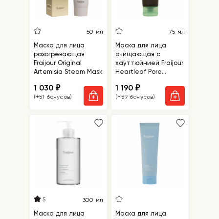
50 мл
75 мл
Маска для лица
Маска для лица
разогревающая
очищающая с
Fraijour Original
хауттюйнией Fraijour
Artemisia Steam Mask
Heartleaf Pore
Melting Gel Mask
1 030
1 190
₽
₽
(+51 бонусов)
(+59 бонусов)
5
300 мл
Маска для лица
Маска для лица