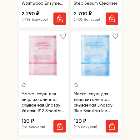
Wormwood Enzyme
Step Sebum Cleanser
Cleansing Pack
2 290
2 700
₽
₽
(+114 бонусов)
(+135 бонусов)
Маска-смузи для
Маска-смузи для
лица витаминная
лица витаминная
смываемая Lindsay
смываемая Lindsay
Vitamin B12 Smoothie
Blue Spirulina Ice
Mask Wash Off Pack
Smothie Mask Wash
120
120
₽
₽
Off Pack
(+6 бонусов)
(+6 бонусов)