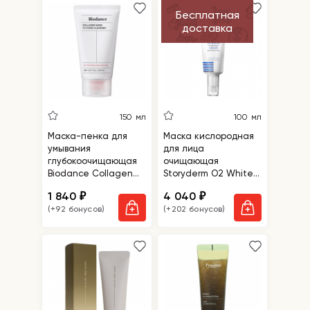
Бесплатная
доставка
150 мл
100 мл
Маска-пенка для
Маска кислородная
умывания
для лица
глубокоочищающая
очищающая
Biodance Collagen
Storyderm O2 White
Mask To Foam
Clean
1 840
4 040
₽
₽
Cleanser
(+92 бонусов)
(+202 бонусов)