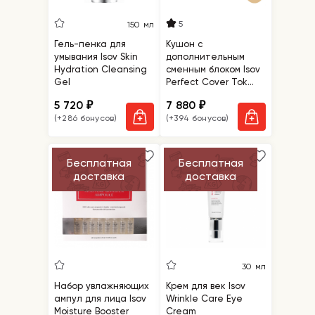
5
150 мл
Гель-пенка для
Кушон с
умывания Isov Skin
дополнительным
Hydration Cleansing
сменным блоком Isov
Gel
Perfect Cover Tok
Tok Cushion + refill
5 720
7 880
₽
₽
№21
(+286 бонусов)
(+394 бонусов)
Бесплатная
Бесплатная
доставка
доставка
30 мл
Набор увлажняющих
Крем для век Isov
ампул для лица Isov
Wrinkle Care Eye
Moisture Booster
Cream