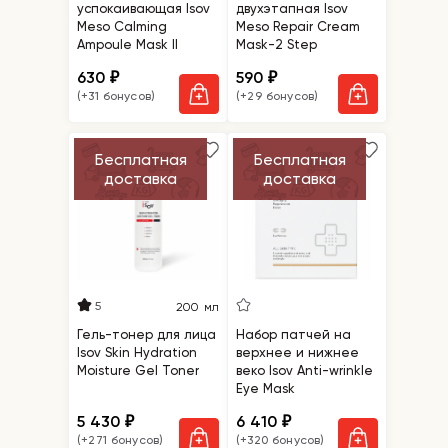
успокаивающая Isov
двухэтапная Isov
Meso Сalming
Meso Repair Cream
Ampoule Mask II
Mask-2 Step
630
590
₽
₽
(+31 бонусов)
(+29 бонусов)
Бесплатная
Бесплатная
доставка
доставка
5
200 мл
Гель-тонер для лица
Набор патчей на
Isov Skin Hydration
верхнее и нижнее
Moisture Gel Toner
веко Isov Anti-wrinkle
Eye Mask
5 430
6 410
₽
₽
(+271 бонусов)
(+320 бонусов)