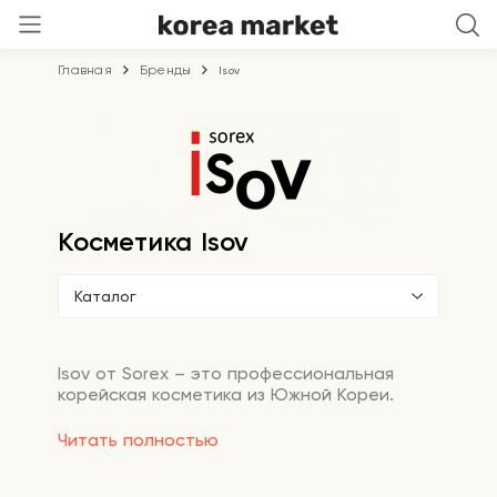
Главная
Бренды
Isov
Косметика Isov
Каталог
Isov от Sorex – это профессиональная
корейская косметика из Южной Кореи.
Инновационная космецевтика на основе
Читать полностью
стволовых клеток растений обеспечивает
быструю доставку уникальных
омолаживающих компонентов в глубокие