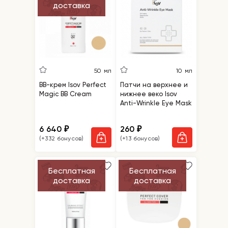
тонер-пенка, насыщает лицо кислородом
доставка
и полезными компонентами, питая кожу,
придавая ей здоровое сияние и
эластичность.
Регенерирующий крем для лица Isov Meso
Repair Cream
- неповторимый крем для
сухой и атопичной кожи, дарит мгновенное
50 мл
10 мл
восстановление, облегчает
чувствительность и убирает шелушения,
BB-крем Isov Perfect
Патчи на верхнее и
сухость и стянутость. Кожа становится
Magic BB Cream
нижнее веко Isov
гладкой и шелковистой.
Anti-Wrinkle Eye Mask
6 640
260
₽
₽
(+332 бонусов)
(+13 бонусов)
Бесплатная
Бесплатная
доставка
доставка