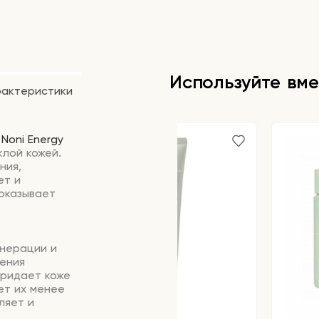
Используйте вме
рактеристики
 Noni Energy
клой кожей.
ния,
ет и
оказывает
енерации и
ения
придает коже
ет их менее
ляет и