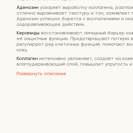
Аденозин
ускоряет выработку коллагена, разглаж
отлично выравнивает текстуру и тон, заживляет
Аденозин успешно борется с воспалениями и ок
оздоравливающее действие.
Керамиды
восстанавливают липидный барьер ко
её защитные функции. Предотвращают потерю в
регулируют ряд клеточных функций, помогают во
кожу.
Коллаген
интенсивно увлажняет, создаёт на кож
влагоудерживающий слой, повышает упругость и
кожи. Отлично работает в качестве профилактич
Развернуть описание
антивозрастного ухода.
Гиалуроновая кислота
увлажняет, предотвращае
влаги, защищает от неблагоприятных факторов
среды. Предупреждает чувствительность кожи,
восстанавливает ее тонус, улучшает тургор.
Масло ши
оказывает мощное защитное действие
регенерацию клеток, питает, способствует увла
Способ применения:
на хорошо очищенную и то
кожу лица нанесите несколько капель сыворотки,