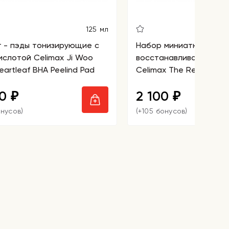
125 мл
г - пэды тонизирующие с
Набор миниатюр
ислотой Celimax Ji Woo
восстанавливающий с
artleaf BHA Peelind Pad
Celimax The Real Noni St
80
2 100
₽
₽
онусов)
(+105 бонусов)