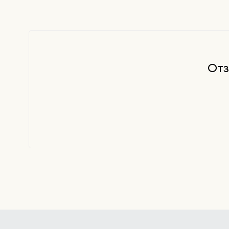
распределите по лицу. Затем закройте сыворотк
любимым кремом.
Отз