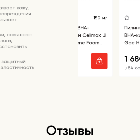
ивает кожу,
 повреждения.
150 мл
азывает
Пенка очищающая с BHA-
Пилин
жи, повышают
кислотой и центеллой Celimax Ji
BHA-к
лаги,
Woo Gae Cica BHA Acne Foam
Gae He
сстановить
Cleansing
1 180
1 6
₽
е защитный
 эластичность
(+59 бонусов)
(+84 б
еского
т испарение
 окружающей
, улучшает
жнению кожи.
Отзывы
низированную