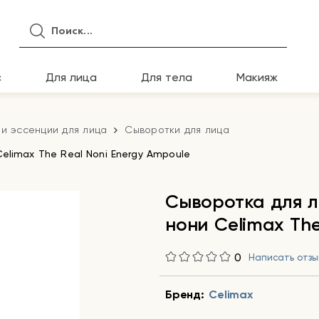
с
Для лица
Для тела
Макияж
и эссенции для лица
Сыворотки для лица
limax The Real Noni Energy Ampoule
Сыворотка для 
нони Celimax The
0
Написать отзы
Бренд:
Celimax