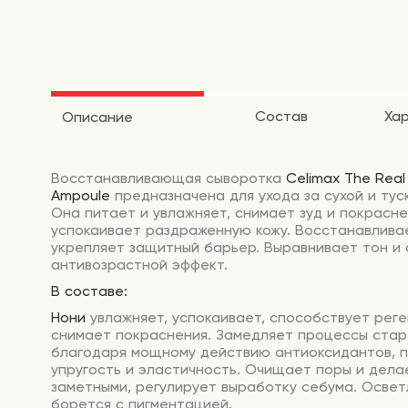
Состав
Ха
Описание
Восстанавливающая сыворотка
Celimax The Real
Ampoule
предназначена для ухода за сухой и тус
Она питает и увлажняет, снимает зуд и покрасне
успокаивает раздраженную кожу. Восстанавлива
укрепляет защитный барьер. Выравнивает тон и 
антивозрастной эффект.
В составе:
Нони
увлажняет, успокаивает, способствует рег
снимает покраснения. Замедляет процессы стар
благодаря мощному действию антиоксидантов, 
упругость и эластичность. Очищает поры и дела
заметными, регулирует выработку себума. Освет
борется с пигментацией.