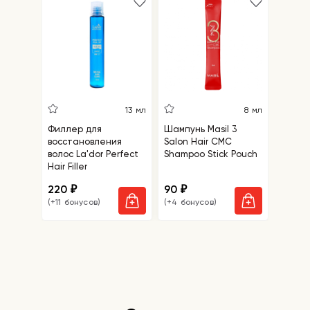
им чистую кожу лица. Используйте утром и
вечером.
5
13 мл
8 мл
Филлер для
Шампунь Masil 3
Салфе
восстановления
Salon Hair CMC
удале
волос La'dor Perfect
Shampoo Stick Pouch
точек 
Hair Filler
Blackh
Mask
220
90
110
₽
₽
₽
(+11 бонусов)
(+4 бонусов)
(+5 бо