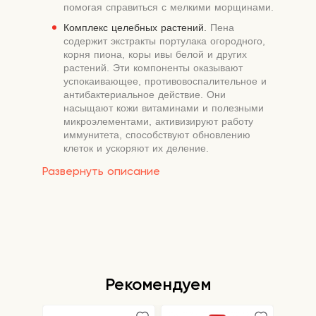
помогая справиться с мелкими морщинами.
Комплекс целебных растений.
Пена
содержит экстракты портулака огородного,
корня пиона, коры ивы белой и других
растений. Эти компоненты оказывают
успокаивающее, противовоспалительное и
антибактериальное действие. Они
насыщают кожи витаминами и полезными
микроэлементами, активизируют работу
иммунитета, способствуют обновлению
клеток и ускоряют их деление.
Салициловая кислота.
Этот компонент
Развернуть описание
является сильным антисептиком. Он
активно устраняет вредные бактерии,
устраняет воспаления и успокаивает
раздражения. Салициловая кислота хорошо
отшелушивает ороговевшие клетки и
уменьшает активность сальных желез.
Подходит для проблемной кожи
Рекомендуем
Способ применения:
с помощью дозатора
нанесите средство на ватный диск и протрите