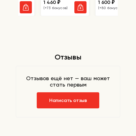
0
1 460
1 600
₽
₽
₽
бонусов)
(+73 бонусов)
(+80 бонусов)
Отзывы
Отзывов ещё нет — ваш может
стать первым
Написать отзыв