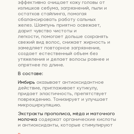
эффективно очищает кожу головы от
излишков себума, загрязнений, пыли и
остатков стайлинга, помогая
сбалансировать работу сальных
желез. Шампунь приятно освежает,
дарит чувство чистоты и
легкости, помогает дольше сохранять
свежий вид волос, снижает жирность и
замедляет повторное загрязнение,
создает естественный объем без
утяжеления и делает волосы ровнее и
опрятнее по длине.
В составе:
Имбирь
оказывает антиоксидантное
действие, приглаживает кутикулу,
придает эластичность, препятствует
повреждению. Тонизирует и улучшает
микроциркуляцию.
Экстракты прополиса, мёда и маточного
молочка
содержат органические кислоты
и антиоксиданты, которые стимулируют
клеточное обновление, ускоряют