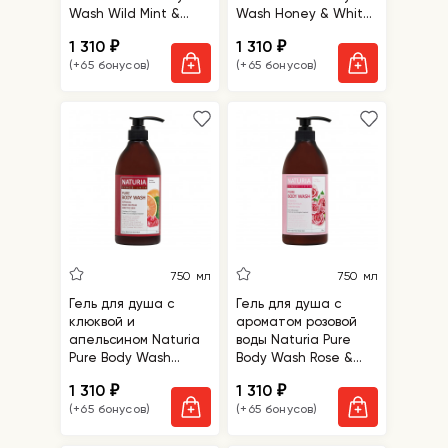
Wash Wild Mint &
Wash Honey & White
Lime
Lily
1 310
1 310
₽
₽
(+65 бонусов)
(+65 бонусов)
750 мл
750 мл
Гель для душа с
Гель для душа с
клюквой и
ароматом розовой
апельсином Naturia
воды Naturia Pure
Pure Body Wash
Body Wash Rose &
Cranberry & Orange
Rosemary
1 310
1 310
₽
₽
(+65 бонусов)
(+65 бонусов)