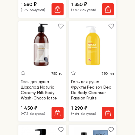
1 580
1 350
₽
₽
Cream Wash
(+79 бонусов)
(+67 бонусов)
750 мл
750 мл
Гель для душа
Гель для душа
Шоколад Naturia
Фрукты Pedison Deo
Creamy Milk Body
De Body Cleanser
Wash-Choco latte
Passion Fruits
1 450
1 290
₽
₽
(+72 бонусов)
(+64 бонусов)