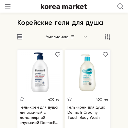
Корейские гели для душа
Умолчанию
400 мл
400 мл
Гель-крем для душа
Гель-крем для душа
липосомный с
Derma:B Creamy
ламеллярной
Touch Body Wash
эмульсией Derma:B
Cera MD Repair