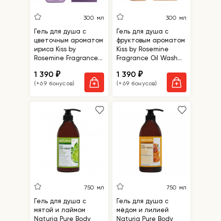
300 мл
300 мл
Гель для душа с
Гель для душа с
цветочным ароматом
фруктовым ароматом
ириса Kiss by
Kiss by Rosemine
Rosemine Fragrance
Fragrance Oil Wash
Oil Wash Oh, Fresh
Glamour Fantasy
1 390
1 390
₽
₽
Forever
(+69 бонусов)
(+69 бонусов)
750 мл
750 мл
Гель для душа с
Гель для душа с
мятой и лаймом
мёдом и лилией
Naturia Pure Body
Naturia Pure Body