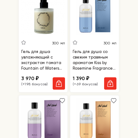
300 мл
300 мл
Гель для душа
Гель для душа со
увлажняющий с
свежим травяным
экстрактом томата
ароматом Kiss by
Fountain of Waters
Rosemine Fragrance
Tomato Garden Body
Oil Wash Oh, Fresh
3 970
1 390
₽
₽
Wash
Herb Garden
(+198 бонусов)
(+69 бонусов)