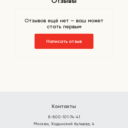
Отзывы
глубокие слои эпидермиса,
способствует притягиванию и
удержанию влаги в клетках. К тому же
снежный гриб обладает
Отзывов ещё нет — ваш может
противовоспалительными,
стать первым
успокаивающими, антиоксидантными и
сосудоукрепляющими свойствами. А
найденная в составе койевая кислота
Написать отзыв
помогает в борьбе с пигментацией и
постакне.
Способ применения:
после очищения и
тонизирования нанесите эссенцию на
лицо, распределите по коже.
Контакты
8-800-101-74-41
Москва, Ходынский бульвар, 4