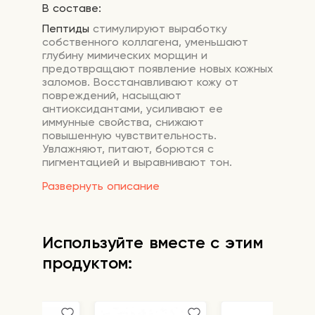
В составе:
Пептиды
стимулируют выработку
собственного коллагена, уменьшают
глубину мимических морщин и
предотвращают появление новых кожных
заломов. Восстанавливают кожу от
повреждений, насыщают
антиоксидантами, усиливают ее
иммунные свойства, снижают
повышенную чувствительность.
Увлажняют, питают, борются с
пигментацией и выравнивают тон.
Развернуть описание
Астаксантин
мощный антиоксидант,
который называют главным
«антиоксидантом молодости».
Астаксантин активен во всех слоях кожи,
Используйте вместе с этим
обеспечивает защиту от УФ-
повреждений, уменьшает морщины и
продуктом:
осветляет возрастные пятна.
Глутатион
-мощный антиоксидант.
Осветляет гиперпигментацию и следы