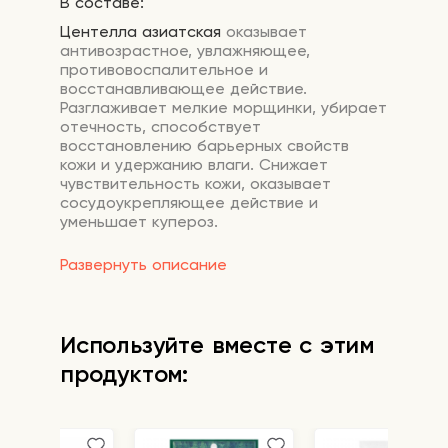
В составе:
Ц
ентелл
а
азиатск
ая
оказывает
антивозрастное, увлажняющее,
противовоспалительное и
восстанавливающее действие.
Разглаживает мелкие морщинки, убирает
отечность, способствует
восстановлению барьерных свойств
кожи и удержанию влаги. Снижает
чувствительность кожи, оказывает
сосудоукрепляющее действие и
уменьшает купероз.
Ниацинамид
осветляет постакне,
Развернуть описание
пигментные пятна и предотвращает
появление новых. Помогает снизить
выработку кожного сала и уменьшить
количество воспалительных элементов.
Используйте вместе с этим
Уменьшает потерю влаги из кожи,
сохраняя оптимальный водный баланс.
продуктом:
При регулярном применении он
обеспечивает профилактику сухости и
шелушения. Поддерживает
антиоксидантную защиту кожи.