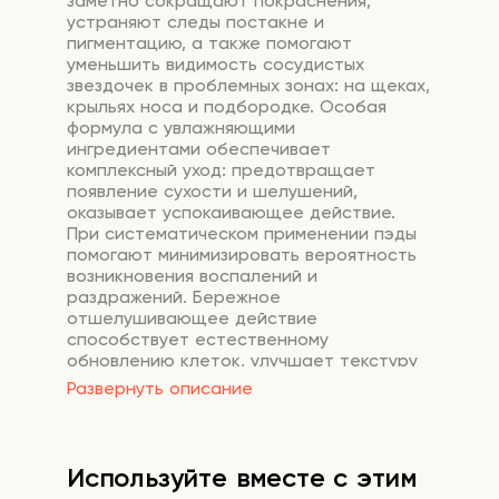
заметно сокращают покраснения,
устраняют следы постакне и
пигментацию, а также помогают
уменьшить видимость сосудистых
звездочек в проблемных зонах: на щеках,
крыльях носа и подбородке. Особая
формула с увлажняющими
ингредиентами обеспечивает
комплексный уход: предотвращает
появление сухости и шелушений,
оказывает успокаивающее действие.
При систематическом применении пэды
помогают минимизировать вероятность
возникновения воспалений и
раздражений. Бережное
отшелушивающее действие
способствует естественному
обновлению клеток, улучшает текстуру
кожи и выравнивает её микрорельеф, не
Развернуть описание
вызывая дискомфорта.
В составе:
Используйте вместе с этим
Азелановая кислота
обладает