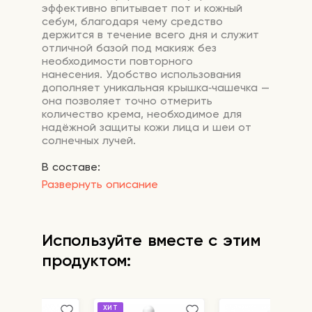
эффективно
впитывает
пот
и
кожный
себум,
благодаря
чему
средство
держится
в
течение
всего
дня
и
служит
отличной
базой
под
макияж
без
необходимости
повторного
нанесения.
Удобство
использования
дополняет
уникальная
крышка‑чашечка
—
она
позволяет
точно
отмерить
количество
крема,
необходимое
для
надёжной
защиты
кожи
лица
и
шеи
от
солнечных
лучей.
В составе:
Развернуть описание
Гиалуроновая кислота
— работает как
магнит для влаги: притягивает и
удерживает её в коже, обеспечивая
дилтельное увлажнение. Способствует
Используйте вместе с этим
разглаживанию морщин,
продуктом:
восстановлению эластичности и
укреплению защитных функций.
Бета-глюкан
— природный полисахарид,
ХИТ