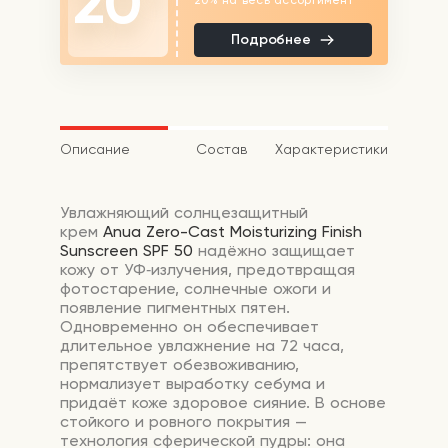
20
Подробнее
Описание
Состав
Характеристики
Увлажняющий
солнцезащитный
крем
Anua Zero-Cast Moisturizing Finish
Sunscreen SPF 50
надёжно
защищает
кожу
от
УФ‑излучения,
предотвращая
фотостарение,
солнечные
ожоги
и
появление
пигментных
пятен.
Одновременно
он
обеспечивает
длительное
увлажнение
на
72
часа,
препятствует
обезвоживанию,
нормализует
выработку
себума
и
придаёт
коже
здоровое
сияние.
В
основе
стойкого
и
ровного
покрытия
—
технология
сферической
пудры:
она