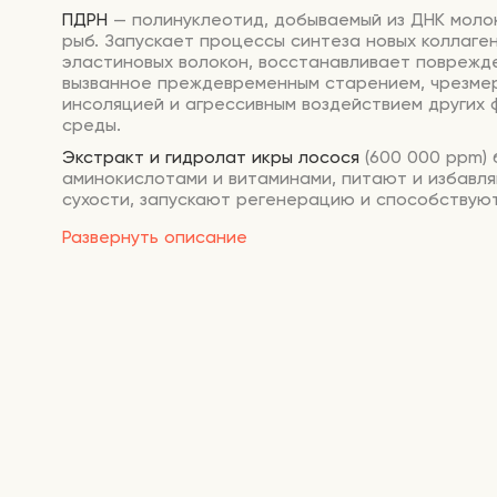
ПДРН
— полинуклеотид, добываемый из ДНК моло
рыб. Запускает процессы синтеза новых коллаге
эластиновых волокон, восстанавливает поврежде
вызванное преждевременным старением, чрезме
инсоляцией и агрессивным воздействием других
среды.
Экстракт и гидролат икры лосося
(600 000 ppm) 
аминокислотами и витаминами, питают и избавл
сухости, запускают регенерацию и способствую
разглаживанию заломов.
Развернуть описание
Аденозин
стимулирует выработку коллагена, ум
глубину морщин и препятствует их появлению, 
упругость и молодость.
Масла ши и жожоба
укрепляют защитный барьер,
питают, смягчают огрубевшие участки и устраня
шелушение.
Гидролат розы
обеспечивает антиоксидантную з
замедляет старение, удерживает влагу, придаёт
сияние.
Способ применения:
отделите гидрогелевую осн