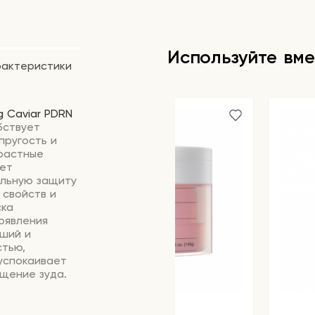
Используйте вме
рактеристики
g
Caviar
PDRN
ствует
пругость
и
растные
ет
льную
защиту
свойств
и
ка
оявления
вший
и
тью,
успокаивает
щение
зуда.