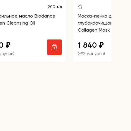
200 мл
фильное масло Biodance
Маска-пенка для умыв
en Cleansing Oil
глубокоочищающая Bi
Collagen Mask To Foam
90
1 840
₽
₽
онусов)
(+92 бонусов)