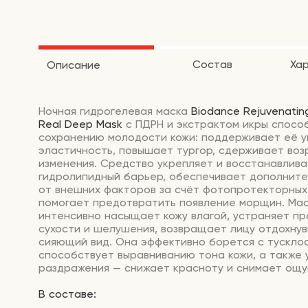
Состав
Ха
Описание
Ночная
гидрогелевая
маска
Biodance
Rejuvenatin
Real
Deep
Mask
с
ПДРН
и
экстрактом
икры
способ
сохранению
молодости
кожи:
поддерживает
её
у
эластичность,
повышает
тургор,
сдерживает
воз
изменения.
Средство
укрепляет
и
восстанавлива
гидролипидный
барьер,
обеспечивает
дополните
от
внешних
факторов
за
счёт
фотопротекторных
помогает
предотвратить
появление
морщин.
Мас
интенсивно
насыщает
кожу
влагой,
устраняет
пр
сухости
и
шелушения,
возвращает
лицу
отдохну
сияющий
вид.
Она
эффективно
борется
с
тусклос
способствует
выравниванию
тона
кожи,
а
также
раздражения
— снижает
красноту
и
снимает
ощу
В составе: