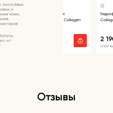
к лососёвых
новых и
Тонер-пэды гелевые с
Гидро
ние кожи,
рной
коллагеном Biodance Collagen
Collag
 факторов
Gel Toner Pads
богаты
2 850
2 1
₽
яют от
т
(+142 бонусов)
(+109 б
еньшает
поддерживает
 увлажняют и
ют
ащиту клеток,
Отзывы
 естественное
ову маски от