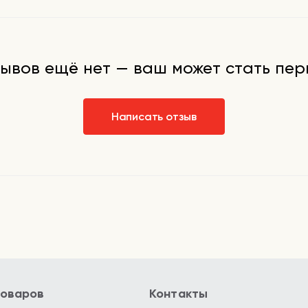
я и
цо на 3−4
 можно
ывов ещё нет — ваш может стать пе
Написать отзыв
товаров
Контакты