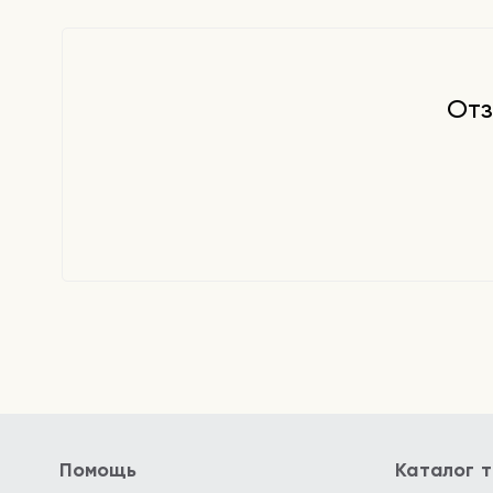
защитной плёнки. После очищения, тонизировани
использования сыворотки поместите маску на ли
часа, пока она не станет прозрачной. Средство
оставить на коже на всю ночь.
Отз
Помощь
Каталог 