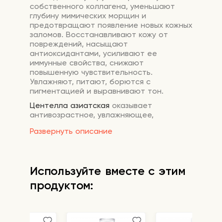
собственного коллагена, уменьшают
глубину мимических морщин и
предотвращают появление новых кожных
заломов. Восстанавливают кожу от
повреждений, насыщают
антиоксидантами, усиливают ее
иммунные свойства, снижают
повышенную чувствительность.
Увлажняют, питают, борются с
пигментацией и выравнивают тон.
Ц
ентелл
а
азиатск
ая
оказывает
антивозрастное, увлажняющее,
противовоспалительное и
Развернуть описание
восстанавливающее действие.
Разглаживает мелкие морщинки, убирает
отечность, способствует
восстановлению барьерных свойств
Используйте вместе с этим
кожи и удержанию влаги. Снижает
чувствительность кожи, оказывает
продуктом:
сосудоукрепляющее действие и
уменьшает купероз.
Пантенол
увлажняет эпидермис и