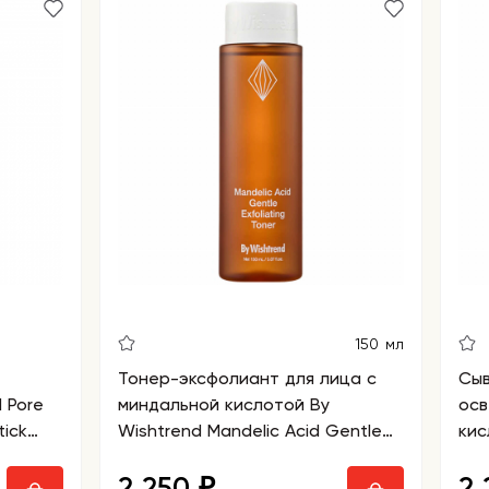
150 мл
Тонер-эксфолиант для лица с
Сыв
 Pore
миндальной кислотой By
осв
tick
Wishtrend Mandelic Acid Gentle
кис
Exfoliating Toner
Aci
2 250
2
₽