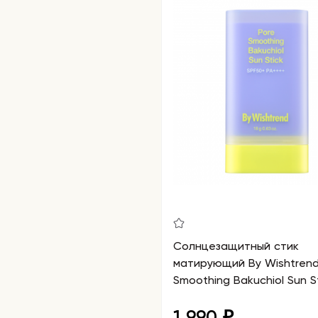
Солнцезащитный стик
матирующий By Wishtrend
Smoothing Bakuchiol Sun S
SPF50+ PA++++
1 990
₽