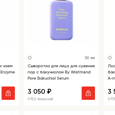
30 мл
м чаем
Сыворотка для лица для сужения
Лос
 Enzyme
пор с бакучиолом By Wishtrend
бак
Pore Bakuchiol Serum
A-m
3 050
3
₽
(+152 бонусов)
(+1