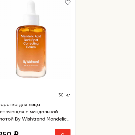
30 мл
оротка для лица
етляющая с миндальной
лотой By Wishtrend Mandelic
d Dark Spot Correcting Serum
 250
₽