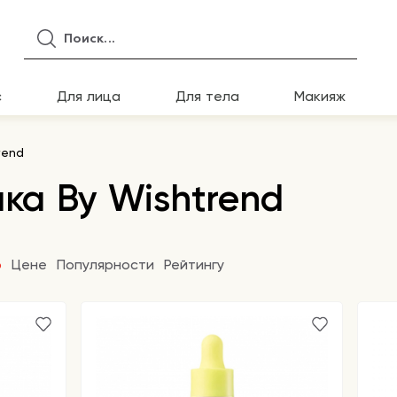
с
Для лица
Для тела
Макияж
rend
ка By Wishtrend
ю
Цене
Популярности
Рейтингу