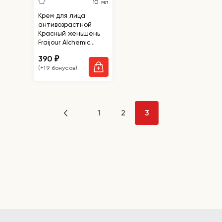
10 мл
Крем для лица
антивозрастной
Красный женьшень
Fraijour Alchemic
Ginsenoside Intense
390
₽
Firming Cream,
(+19 бонусов)
миниатюра
1
2
3