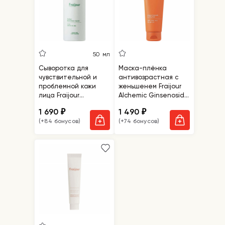
50 мл
Сыворотка для
Маска-плёнка
чувствительной и
антивозрастная с
проблемной кожи
женьшенем Fraijour
лица Fraijour
Alchemic Ginsenoside
Heartleaf Blemish
Exo Wrap Mask
1 690
1 490
₽
₽
Renew Ampoule
(+84 бонусов)
(+74 бонусов)