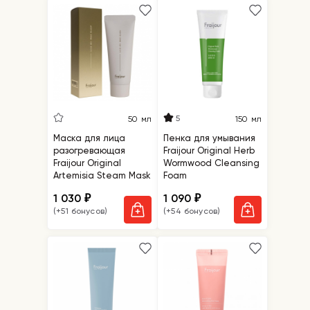
5
50 мл
150 мл
Маска для лица
Пенка для умывания
разогревающая
Fraijour Original Herb
Fraijour Original
Wormwood Cleansing
Artemisia Steam Mask
Foam
1 030
1 090
₽
₽
(+51 бонусов)
(+54 бонусов)