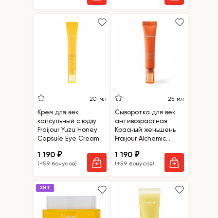
20 мл
25 мл
Крем для век
Сыворотка для век
капсульный с юдзу
антивозрастная
Fraijour Yuzu Honey
Красный женьшень
Capsule Eye Cream
Fraijour Alchemic
Ginsenoside Contour
1 190
1 190
₽
₽
Eye Serum
(+59 бонусов)
(+59 бонусов)
ХИТ