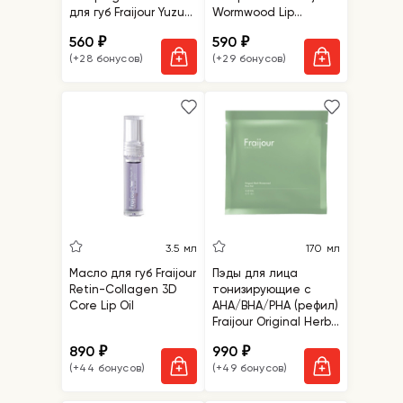
для губ Fraijour Yuzu
Wormwood Lip
Honey Lip Sleeping
Sleeping Mask
560
590
₽
₽
Mask
(+28 бонусов)
(+29 бонусов)
3.5 мл
170 мл
Масло для губ Fraijour
Пэды для лица
Retin-Collagen 3D
тонизирующие с
Core Lip Oil
АНА/ВНА/РНА (рефил)
Fraijour Original Herb
Wormwood Pore Pad
890
990
₽
₽
Refill
(+44 бонусов)
(+49 бонусов)