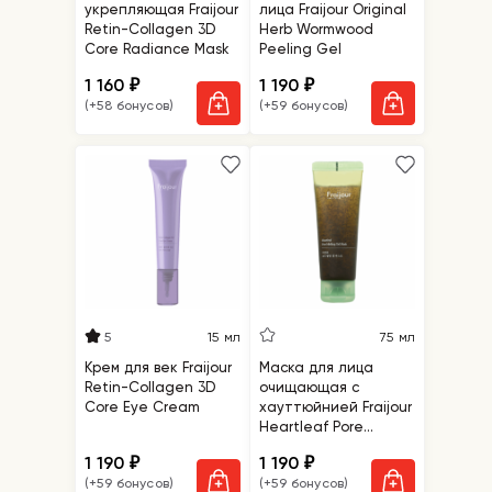
укрепляющая Fraijour
лица Fraijour Original
Retin-Collagen 3D
Herb Wormwood
Core Radiance Mask
Peeling Gel
1 160
1 190
₽
₽
(+58 бонусов)
(+59 бонусов)
5
15 мл
75 мл
Крем для век Fraijour
Маска для лица
Retin-Collagen 3D
очищающая с
Core Eye Cream
хауттюйнией Fraijour
Heartleaf Pore
Melting Gel Mask
1 190
1 190
₽
₽
(+59 бонусов)
(+59 бонусов)