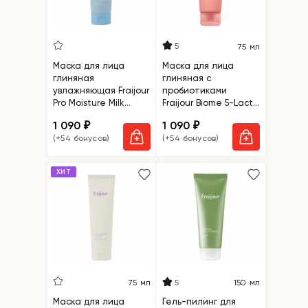
5
75 мл
Маска для лица
Маска для лица
глиняная
глиняная с
увлажняющая Fraijour
пробиотиками
Pro Moisture Milk
Fraijour Biome 5-Lacto
Toning Clay Mask
Retexturizing Rosy
1 090
1 090
₽
₽
Mask
(+54 бонусов)
(+54 бонусов)
ХИТ
5
75 мл
150 мл
Маска для лица
Гель-пилинг для