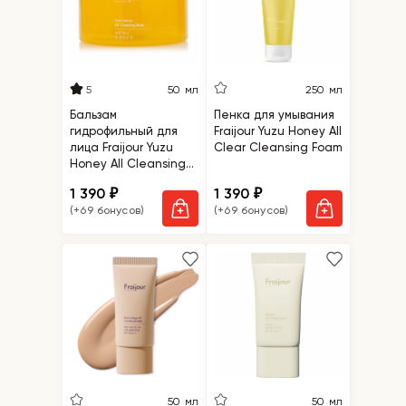
5
50 мл
250 мл
Бальзам
Пенка для умывания
гидрофильный для
Fraijour Yuzu Honey All
лица Fraijour Yuzu
Clear Cleansing Foam
Honey All Cleansing
Balm
1 390
1 390
₽
₽
(+69 бонусов)
(+69 бонусов)
50 мл
50 мл