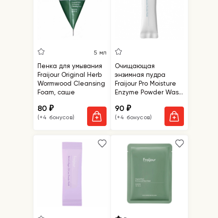
5 мл
Пенка для умывания
Очищающая
Fraijour Original Herb
энзимная пудра
Wormwood Cleansing
Fraijour Pro Moisture
Foam, саше
Enzyme Powder Wash
саше
80
90
₽
₽
(+4 бонусов)
(+4 бонусов)