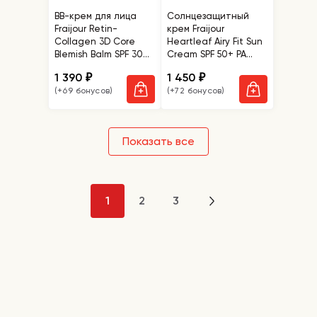
ВВ-крем для лица
Солнцезащитный
Fraijour Retin-
крем Fraijour
Collagen 3D Core
Heartleaf Airy Fit Sun
Blemish Balm SPF 30
Cream SPF 50+ PA
PA+++
++++
1 390
1 450
₽
₽
(+69 бонусов)
(+72 бонусов)
Показать все
1
2
3