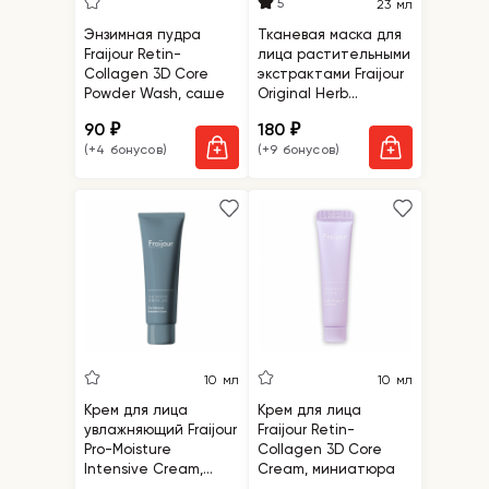
5
23 мл
Энзимная пудра
Тканевая маска для
Fraijour Retin-
лица растительными
Collagen 3D Core
экстрактами Fraijour
Powder Wash, саше
Original Herb
Wormwood Sheet
90
180
₽
₽
Mask
(+4 бонусов)
(+9 бонусов)
10 мл
10 мл
Крем для лица
Крем для лица
увлажняющий Fraijour
Fraijour Retin-
Pro-Moisture
Collagen 3D Core
Intensive Cream,
Cream, миниатюра
миниатюра