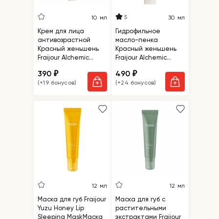
5
10 мл
30 мл
Крем для лица
Гидрофильное
антивозрастной
масло-пенка
Красный женьшень
Красный женьшень
Fraijour Alchemic
Fraijour Alchemic
Ginsenoside Intense
Ginsenoside Oil to
390
490
₽
₽
Firming Cream,
Foam Cleanser,
(+19 бонусов)
(+24 бонусов)
миниатюра
миниатюра
12 мл
12 мл
Маска для губ Fraijour
Маска для губ с
Yuzu Honey Lip
растительными
Sleeping MaskМаска
экстрактами Fraijour