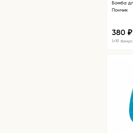
Бомба д
Пончик
380
₽
(+19 бонус