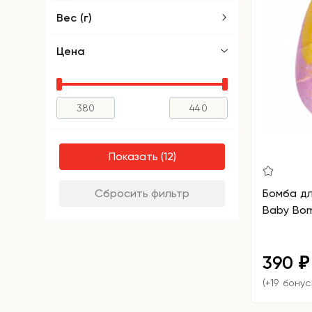
Вес (г)
Цена
Показать
Сбросить фильтр
Бомба д
Baby Bo
390
₽
(+19 бонус