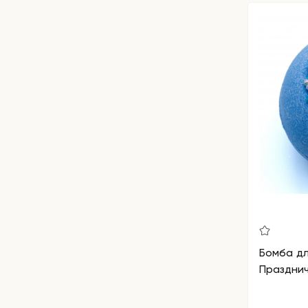
Бомба д
Празднич