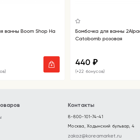
я ванны Boom Shop На
Бомбочка для ванны 2Alpa
Catobomb розовая
440
₽
ов)
(+22 бонусов)
товаров
Контакты
ы
8-800-101-74-41
Москва, Ходынский бульвар, 4
zakaz@koreamarket.ru