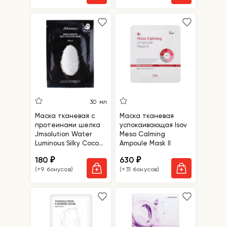
30 мл
Маска тканевая с
Маска тканевая
протеинами шелка
успокаивающая Isov
Jmsolution Water
Meso Сalming
Luminous Silky Cocoon
Ampoule Mask II
Mask Black
180
630
₽
₽
(+9 бонусов)
(+31 бонусов)