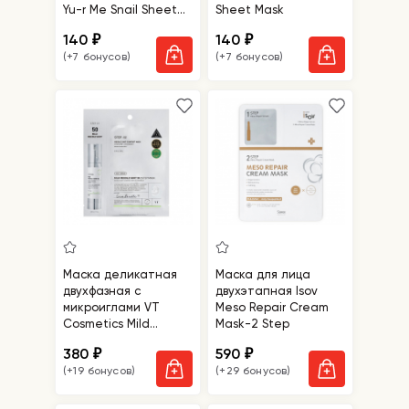
Yu-r Me Snail Sheet
Sheet Mask
Mask
140
140
₽
₽
(+7 бонусов)
(+7 бонусов)
Маска деликатная
Маска для лица
двухфазная с
двухэтапная Isov
микроиглами VT
Meso Repair Cream
Cosmetics Mild
Mask-2 Step
Reedle Shot 50 2Step
380
590
₽
₽
Mask
(+19 бонусов)
(+29 бонусов)