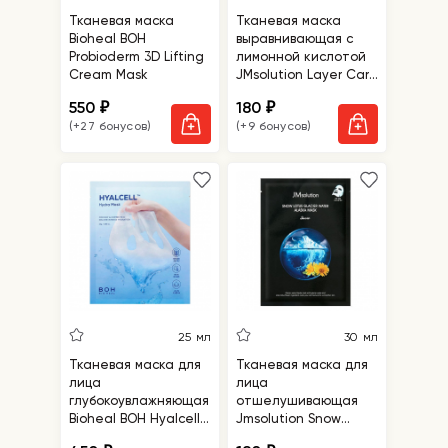
Тканевая маска
Тканевая маска
Bioheal BOH
выравнивающая с
Probioderm 3D Lifting
лимонной кислотой
Cream Mask
JMsolution Layer Care
Able Mask
550
180
₽
₽
(+27 бонусов)
(+9 бонусов)
25 мл
30 мл
Тканевая маска для
Тканевая маска для
лица
лица
глубокоувлажняющая
отшелушивающая
Bioheal BOH Hyalcell
Jmsolution Snow
Hydra Mask
Lotus Glacier Water