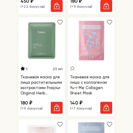
450
180
₽
₽
Alaska Mask Snow
(+22 бонусов)
(+9 бонусов)
5
23 мл
Тканевая маска для
Тканевая маска для
лица растительными
лица с коллагеном
экстрактами Fraijour
Yu-r Me Collagen
Original Herb
Sheet Mask
Wormwood Sheet
180
140
₽
₽
Mask
(+9 бонусов)
(+7 бонусов)