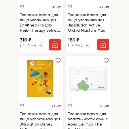
28 мл
30 мл
Тканевая маска для
Тканевая маска для
лица увлажняющая
лица увлажняющая
Dr Althea Pro Lab
Jmsolution Active
Herb Therapy Velvet
Orchid Moisture Mask
Mask
Ultimate
310
180
₽
₽
(+15 бонусов)
(+9 бонусов)
30 мл
25 мл
Тканевая маска для
Тканевая маска для
лица успокаивающая
эластичности кожи с
JMsolution Disney
нони Celimax The