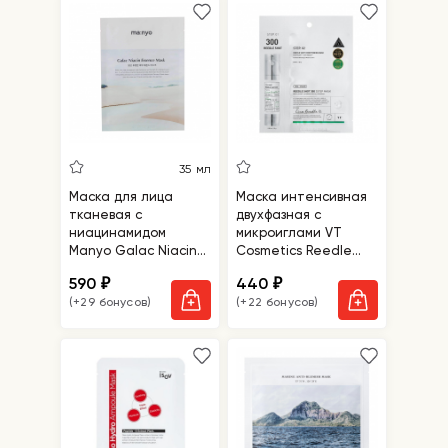
35 мл
Маска для лица
Маска интенсивная
тканевая с
двухфазная с
ниацинамидом
микроиглами VT
Manyo Galac Niacin
Cosmetics Reedle
Essence Mask
Shot 300 2Step Mask
590
440
₽
₽
(+29 бонусов)
(+22 бонусов)