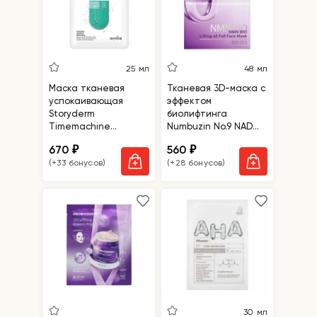
25 мл
48 мл
Маска тканевая
Тканевая 3D-маска с
успокаивающая
эффектом
Storyderm
биолифтинга
Timemachine
Numbuzin No.9 NAD
Calming Mask
Bio Lifting-sil Full Face
670
560
₽
₽
Mask
(+33 бонусов)
(+28 бонусов)
30 мл