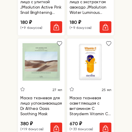
лица с улиткой
лица с экстрактом
JMsolution Active Pink
авокадо JMsolution
Snail Brightening
Water Luminous
Mask Prime
Avocado Oil Ampoule
180
180
₽
₽
Mask Black
(+9 бонусов)
(+9 бонусов)
27 мл
25 мл
Маска тканевая для
Маска тканевая
лица успокаивающая
осветляющая с
Dr Althea Oasis
витамином С
Soothing Mask
Storyderm Vitamin C
Brightening Mask
380
670
₽
₽
(+19 бонусов)
(+33 бонусов)