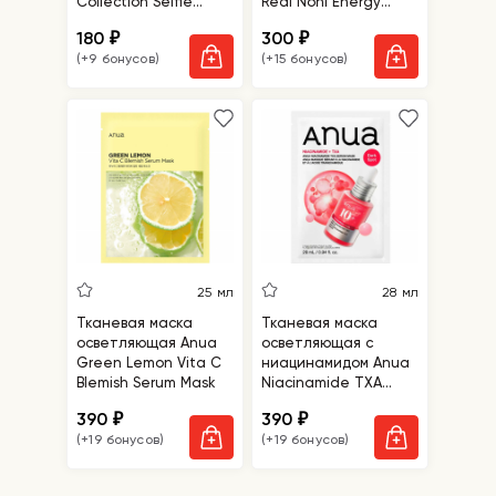
Collection Selfie
Real Noni Energy
Barrier Calendula
Ampoule Mask
180
300
₽
₽
Mask
(+9 бонусов)
(+15 бонусов)
25 мл
28 мл
Тканевая маска
Тканевая маска
осветляющая Anua
осветляющая с
Green Lemon Vita C
ниацинамидом Anua
Blemish Serum Mask
Niacinamide TXA
Serum Mask
390
390
₽
₽
(+19 бонусов)
(+19 бонусов)