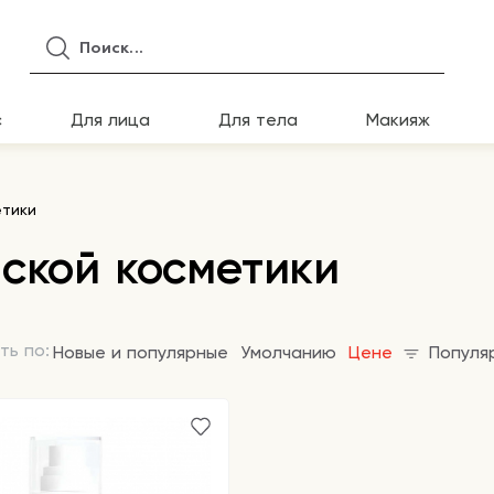
с
Для лица
Для тела
Макияж
етики
ской косметики
ть по:
Новые и популярные
Умолчанию
Цене
Популя