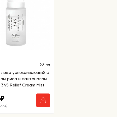
60 мл
я лица успокаивающий с
том риса и пантенолом
 345 Relief Cream Mist
0
₽
усов)