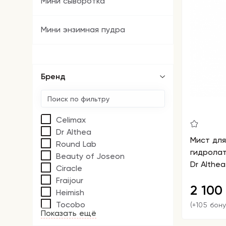
Мини сыворотка
Мини энзимная пудра
Бренд
Celimax
Dr Althea
Мист дл
Round Lab
гидрола
Beauty of Joseon
Dr Althea
Ciracle
Fraijour
2 10
Heimish
Tocobo
(+105 бон
Показать ещё