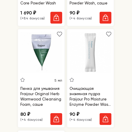
Core Powder Wash
Powder Wash, саше
1 690
90
₽
₽
(+84 бонусов)
(+4 бонусов)
5 мл
Пенка для умывания
Очищающая
Fraijour Original Herb
энзимная пудра
Wormwood Cleansing
Fraijour Pro Moisture
Foam, саше
Enzyme Powder Wash
саше
80
90
₽
₽
(+4 бонусов)
(+4 бонусов)