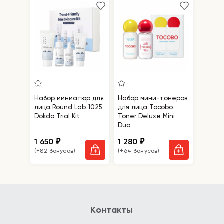
Набор миниатюр для
Набор мини-тонеров
лица Round Lab 1025
для лица Tocobo
Dokdo Trial Kit
Toner Deluxe Mini
Duo
1 650
1 280
₽
₽
(+82 бонусов)
(+64 бонусов)
Контакты